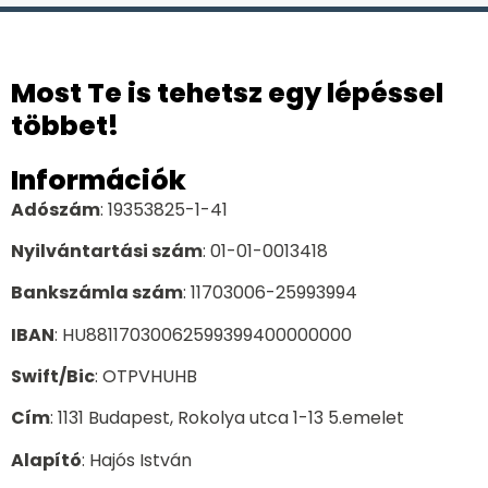
Most Te is tehetsz egy lépéssel
többet!
Információk
Adószám
: 19353825-1-41
Nyilvántartási szám
: 01-01-0013418
Bankszámla szám
: 11703006-25993994
IBAN
: HU88117030062599399400000000
Swift/Bic
: OTPVHUHB
Cím
: 1131 Budapest, Rokolya utca 1-13 5.emelet
Alapító
: Hajós István