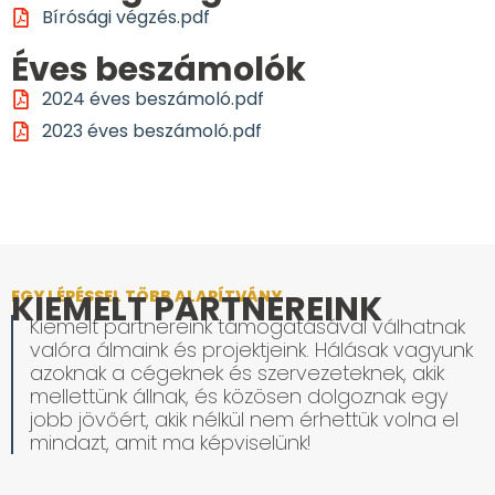
Bírósági végzés.pdf
Éves beszámolók
2024 éves beszámoló.pdf
2023 éves beszámoló.pdf
EGY LÉPÉSSEL TÖBB ALAPÍTVÁNY
KIEMELT PARTNEREINK
Kiemelt partnereink támogatásával válhatnak
valóra álmaink és projektjeink. Hálásak vagyunk
azoknak a cégeknek és szervezeteknek, akik
mellettünk állnak, és közösen dolgoznak egy
jobb jövőért, akik nélkül nem érhettük volna el
mindazt, amit ma képviselünk!