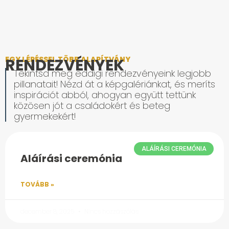
EGY LÉPÉSSEL TÖBB ALAPÍTVÁNY
RENDEZVÉNYEK
Tekintsd meg eddigi rendezvényeink legjobb
pillanatait! Nézd át a képgalériánkat, és meríts
inspirációt abból, ahogyan együtt tettünk
közösen jót a családokért és beteg
gyermekekért!
ALÁÍRÁSI CEREMÓNIA
Aláírási ceremónia
TOVÁBB »
december 8, 2025
Nincs hozzászólás