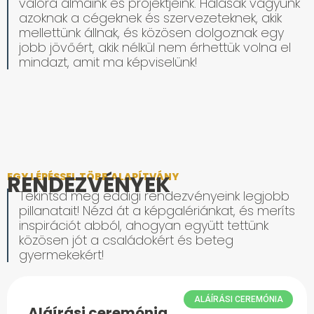
valóra álmaink és projektjeink. Hálásak vagyunk
azoknak a cégeknek és szervezeteknek, akik
mellettünk állnak, és közösen dolgoznak egy
jobb jövőért, akik nélkül nem érhettük volna el
mindazt, amit ma képviselünk!
EGY LÉPÉSSEL TÖBB ALAPÍTVÁNY
RENDEZVÉNYEK
Tekintsd meg eddigi rendezvényeink legjobb
pillanatait! Nézd át a képgalériánkat, és meríts
inspirációt abból, ahogyan együtt tettünk
közösen jót a családokért és beteg
gyermekekért!
ALÁÍRÁSI CEREMÓNIA
Aláírási ceremónia