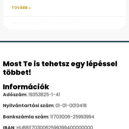
TOVÁBB »
december 8, 2025
Nincs hozzászólás
Most Te is tehetsz egy lépéssel
többet!
Információk
Adószám
: 19353825-1-41
Nyilvántartási szám
: 01-01-0013418
Bankszámla szám
: 11703006-25993994
IBAN
: HU88117030062599399400000000