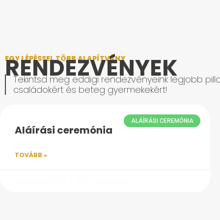
RENDEZVÉNYEK
EGY LÉPÉSSEL TÖBB ALAPÍTVÁNY
Tekintsd meg eddigi rendezvényeink legjobb pilla
családokért és beteg gyermekekért!
ALÁÍRÁSI CEREMÓNIA
Aláírási ceremónia
TOVÁBB »
december 8, 2025
Nincs hozzászólás