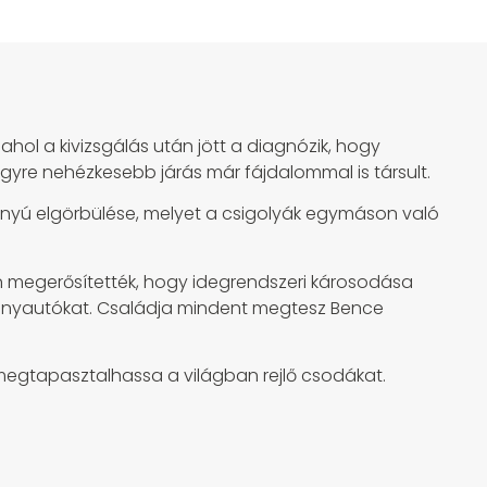
hol a kivizsgálás után jött a diagnózik, hogy
egyre nehézkesebb járás már fájdalommal is társult.
irányú elgörbülése, melyet a csigolyák egymáson való
rán megerősítették, hogy idegrendszeri károsodása
ersenyautókat. Családja mindent megtesz Bence
egtapasztalhassa a világban rejlő csodákat.