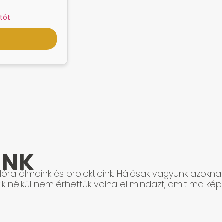
tót
INK
óra álmaink és projektjeink. Hálásak vagyunk azokna
ik nélkül nem érhettük volna el mindazt, amit ma képv