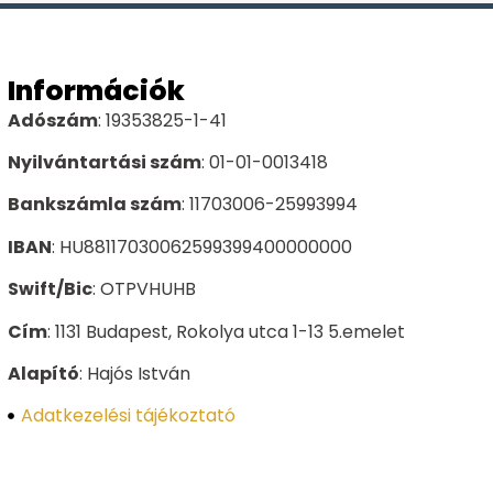
Információk
Adószám
: 19353825-1-41
Nyilvántartási szám
: 01-01-0013418
Bankszámla szám
: 11703006-25993994
IBAN
: HU88117030062599399400000000
Swift/Bic
: OTPVHUHB
Cím
: 1131 Budapest, Rokolya utca 1-13 5.emelet
Alapító
: Hajós István
Adatkezelési tájékoztató