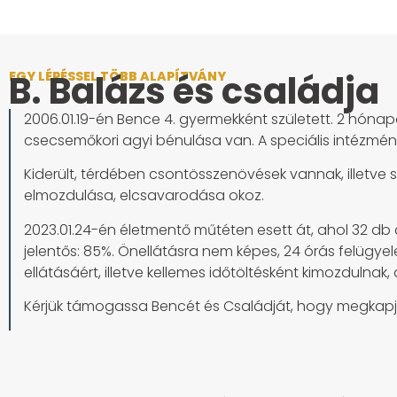
B. Balázs és családja
EGY LÉPÉSSEL TÖBB ALAPÍTVÁNY
2006.01.19-én Bence 4. gyermekként született. 2 hónap
csecsemőkori agyi bénulása van. A speciális intézmény
Kiderült, térdében csontösszenövések vannak, illetve 
elmozdulása, elcsavarodása okoz.
2023.01.24-én életmentő műtéten esett át, ahol 32 db 
jelentős: 85%. Önellátásra nem képes, 24 órás felügye
ellátásáért, illetve kellemes időtöltésként kimozdulnak
Kérjük támogassa Bencét és Családját, hogy megkapj