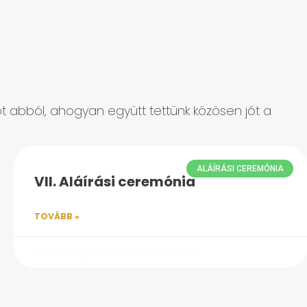
iót abból, ahogyan együtt tettünk közösen jót a
ALÁÍRÁSI CEREMÓNIA
VII. Aláírási ceremónia
TOVÁBB »
december 8, 2025
Nincs hozzászólás