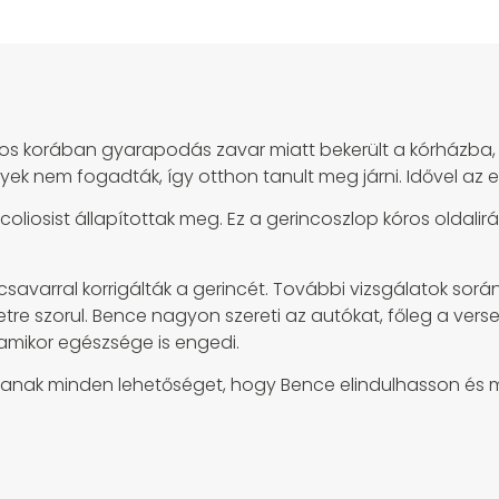
os korában gyarapodás zavar miatt bekerült a kórházba, a
ek nem fogadták, így otthon tanult meg járni. Idővel az 
scoliosist állapítottak meg. Ez a gerincoszlop kóros oldal
csavarral korrigálták a gerincét. További vizsgálatok so
letre szorul. Bence nagyon szereti az autókat, főleg a v
, amikor egészsége is engedi.
anak minden lehetőséget, hogy Bence elindulhasson és m