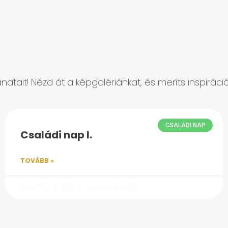
natait! Nézd át a képgalériánkat, és meríts inspirác
CSALÁDI NAP
Családi nap I.
TOVÁBB »
december 8, 2025
Nincs hozzászólás