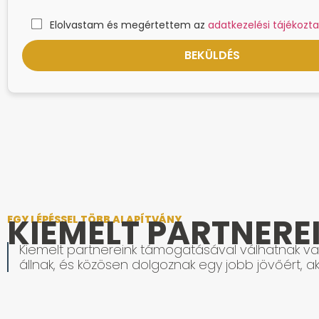
Elolvastam és megértettem az
adatkezelési tájékozta
KIEMELT PARTNERE
EGY LÉPÉSSEL TÖBB ALAPÍTVÁNY
Kiemelt partnereink támogatásával válhatnak val
állnak, és közösen dolgoznak egy jobb jövőért, ak