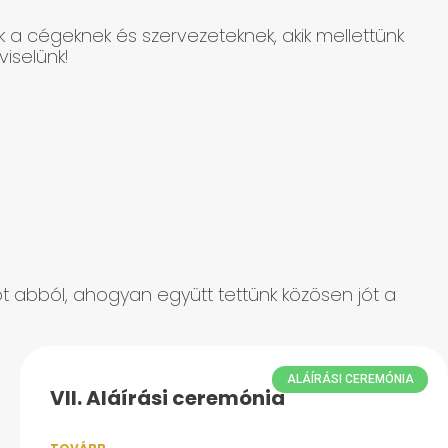
k a cégeknek és szervezeteknek, akik mellettünk
iselünk!
iót abból, ahogyan együtt tettünk közösen jót a
ALÁÍRÁSI CEREMÓNIA
VII. Aláírási ceremónia