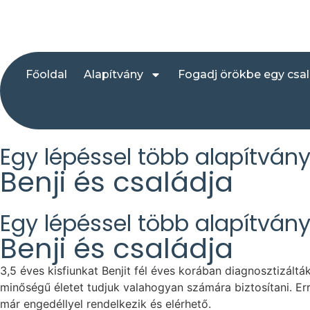
Főoldal
Alapítvány
Fogadj örökbe egy csa
Egy lépéssel több alapítván
Benji és családja
Egy lépéssel több alapítván
Benji és családja
3,5 éves kisfiunkat Benjit fél éves korában diagnosztizál
minőségű életet tudjuk valahogyan számára biztosítani. Er
már engedéllyel rendelkezik és elérhető.