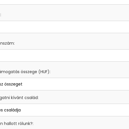
:
onszám:
támogatás összege (HUF):
atni kívánt család:
 hallott rólunk?: