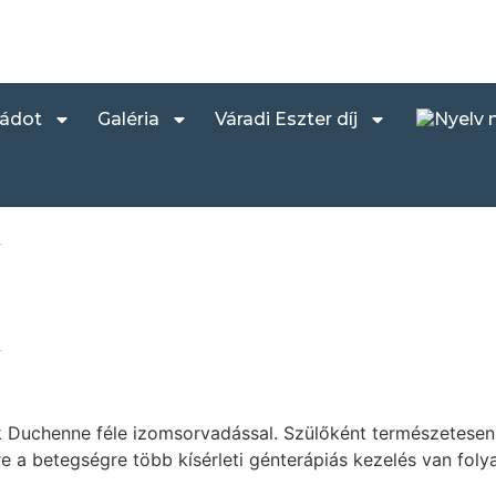
ládot
Galéria
Váradi Eszter díj
y
y
ták Duchenne féle izomsorvadással. Szülőként természetese
re a betegségre több kísérleti génterápiás kezelés van fol