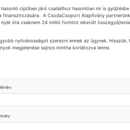
ás hasonló cipőben járó családhoz hasonlóan mi is gyűjtésbe
 finanszírozására. A CsodaCsoport Alapítvány partnerünk 
y nyár óta csaknem 24 millió forintot sikerült összegyűjte
yobb nyilvánosságot szerezni ennek az ügynek. Hisszük, h
ányok megjelenése sajnos mintha korlátozva lenne.
éknév:
ztnév: