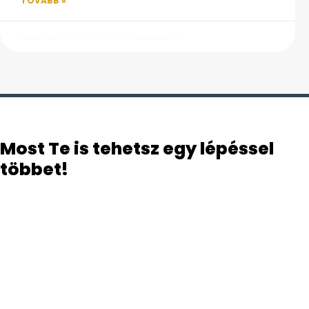
TOVÁBB »
december 8, 2025
Nincs hozzászólás
Most Te is tehetsz egy lépéssel
többet!