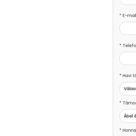
* E-mail
* Telef
* Havi 
* Támog
* Honnan