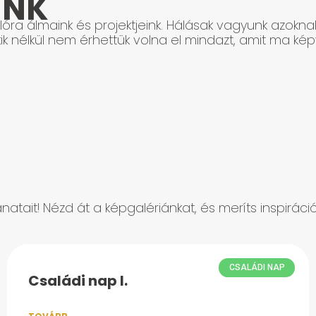
INK
óra álmaink és projektjeink. Hálásak vagyunk azokna
ik nélkül nem érhettük volna el mindazt, amit ma képv
natait! Nézd át a képgalériánkat, és meríts inspirác
CSALÁDI NAP
Családi nap I.