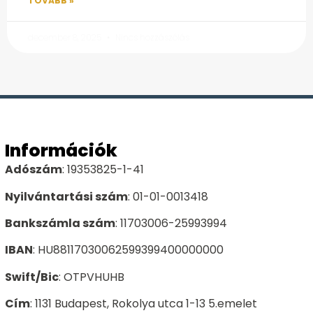
TOVÁBB »
december 8, 2025
Nincs hozzászólás
Információk
Adószám
: 19353825-1-41
Nyilvántartási szám
: 01-01-0013418
Bankszámla szám
: 11703006-25993994
IBAN
: HU88117030062599399400000000
Swift/Bic
: OTPVHUHB
Cím
: 1131 Budapest, Rokolya utca 1-13 5.emelet