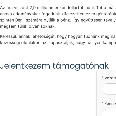
Az ára viszont 2,9 millió amerikai dollártól indul. Több m
ahova adományokat fogadunk kifejezetten ezen génterápia
szintén Benji számára gyűlik a pénz. Így együttesen taval
mégsem tűnik olyan soknak.
Keressük annak lehetőségét, hogy hogyan tudnánk még nag
közösségi oldalakon azt tapasztaljuk, hogy az ilyen kamp
Jelentkezem támogatónak
* Vezet
* Keres