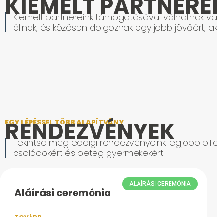
KIEMELT PARTNERE
Kiemelt partnereink támogatásával válhatnak val
állnak, és közösen dolgoznak egy jobb jövőért, ak
RENDEZVÉNYEK
EGY LÉPÉSSEL TÖBB ALAPÍTVÁNY
Tekintsd meg eddigi rendezvényeink legjobb pilla
családokért és beteg gyermekekért!
ALÁÍRÁSI CEREMÓNIA
Aláírási ceremónia