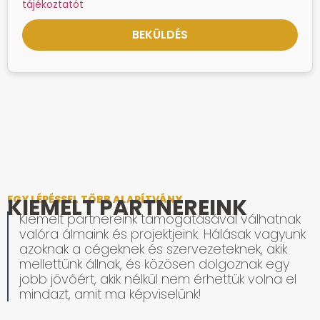
tájékoztatót
EGY LÉPÉSSEL TÖBB ALAPÍTVÁNY
KIEMELT PARTNEREINK
Kiemelt partnereink támogatásával válhatnak
valóra álmaink és projektjeink. Hálásak vagyunk
azoknak a cégeknek és szervezeteknek, akik
mellettünk állnak, és közösen dolgoznak egy
jobb jövőért, akik nélkül nem érhettük volna el
mindazt, amit ma képviselünk!