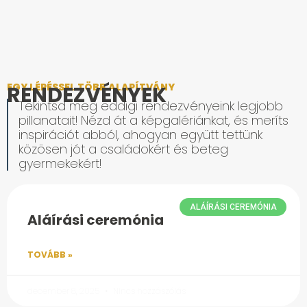
EGY LÉPÉSSEL TÖBB ALAPÍTVÁNY
RENDEZVÉNYEK
Tekintsd meg eddigi rendezvényeink legjobb
pillanatait! Nézd át a képgalériánkat, és meríts
inspirációt abból, ahogyan együtt tettünk
közösen jót a családokért és beteg
gyermekekért!
ALÁÍRÁSI CEREMÓNIA
Aláírási ceremónia
TOVÁBB »
december 8, 2025
Nincs hozzászólás