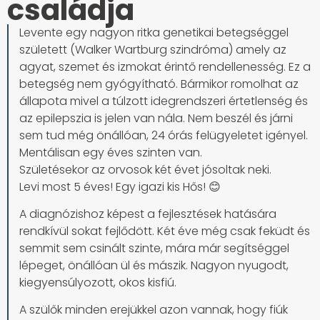
családja
Levente egy nagyon ritka genetikai betegséggel
született (Walker Wartburg szindróma) amely az
agyat, szemet és izmokat érintő rendellenesség. Ez a
betegség nem gyógyítható. Bármikor romolhat az
állapota mivel a túlzott idegrendszeri értetlenség és
az epilepszia is jelen van nála. Nem beszél és járni
sem tud még önállóan, 24 órás felügyeletet igényel.
Mentálisan egy éves szinten van.
Születésekor az orvosok két évet jósoltak neki.
Levi most 5 éves! Egy igazi kis Hős! 😊
A diagnózishoz képest a fejlesztések hatására
rendkívül sokat fejlődött. Két éve még csak feküdt és
semmit sem csinált szinte, mára már segítséggel
lépeget, önállóan ül és mászik. Nagyon nyugodt,
kiegyensúlyozott, okos kisfiú.
A szülők minden erejükkel azon vannak, hogy fiúk