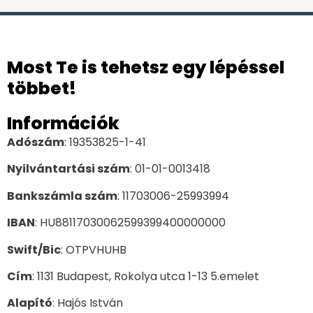
Most Te is tehetsz egy lépéssel
többet!
Információk
Adószám
: 19353825-1-41
Nyilvántartási szám
: 01-01-0013418
Bankszámla szám
: 11703006-25993994
IBAN
: HU88117030062599399400000000
Swift/Bic
: OTPVHUHB
Cím
: 1131 Budapest, Rokolya utca 1-13 5.emelet
Alapító
: Hajós István