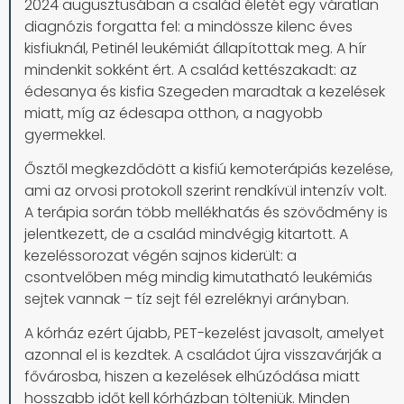
2024 augusztusában a család életét egy váratlan
diagnózis forgatta fel: a mindössze kilenc éves
kisfiuknál, Petinél leukémiát állapítottak meg. A hír
mindenkit sokként ért. A család kettészakadt: az
édesanya és kisfia Szegeden maradtak a kezelések
miatt, míg az édesapa otthon, a nagyobb
gyermekkel.
Ősztől megkezdődött a kisfiú kemoterápiás kezelése,
ami az orvosi protokoll szerint rendkívül intenzív volt.
A terápia során több mellékhatás és szövődmény is
jelentkezett, de a család mindvégig kitartott. A
kezeléssorozat végén sajnos kiderült: a
csontvelőben még mindig kimutatható leukémiás
sejtek vannak – tíz sejt fél ezreléknyi arányban.
A kórház ezért újabb, PET-kezelést javasolt, amelyet
azonnal el is kezdtek. A családot újra visszavárják a
fővárosba, hiszen a kezelések elhúzódása miatt
hosszabb időt kell kórházban tölteniük. Minden