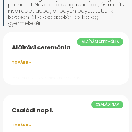
pillanatait! Nézd át a képgalériánkat, és meríts
inspirációt abból, ahogyan együtt tettünk
közösen jót a családokért és beteg
gyermekekért!
ALÁÍRÁSI CEREMÓNIA
Aláírási ceremónia
TOVÁBB »
december 8, 2025
Nincs hozzászólás
CSALÁDI NAP
Családi nap I.
TOVÁBB »