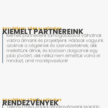
EGY LÉPÉSSEL TÖBB ALAPÍTVÁNY
KIEMELT PARTNEREINK
Kiemelt partnereink támogatásával válhatnak
valóra álmaink és projektjeink. Hálásak vagyunk
azoknak a cégeknek és szervezeteknek, akik
mellettünk állnak, és közösen dolgoznak egy
jobb jövőért, akik nélkül nem érhettük volna el
mindazt, amit ma képviselünk!
EGY LÉPÉSSEL TÖBB ALAPÍTVÁNY
RENDEZVÉNYEK
Tekintsd meg eddigi rendezvényeink legjobb