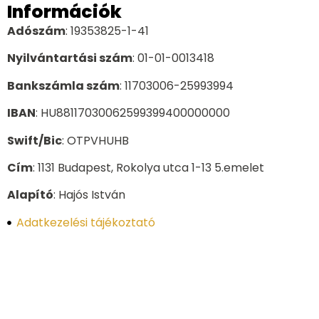
Információk
Adószám
: 19353825-1-41
Nyilvántartási szám
: 01-01-0013418
Bankszámla szám
: 11703006-25993994
IBAN
: HU88117030062599399400000000
Swift/Bic
: OTPVHUHB
Cím
: 1131 Budapest, Rokolya utca 1-13 5.emelet
Alapító
: Hajós István
Adatkezelési tájékoztató