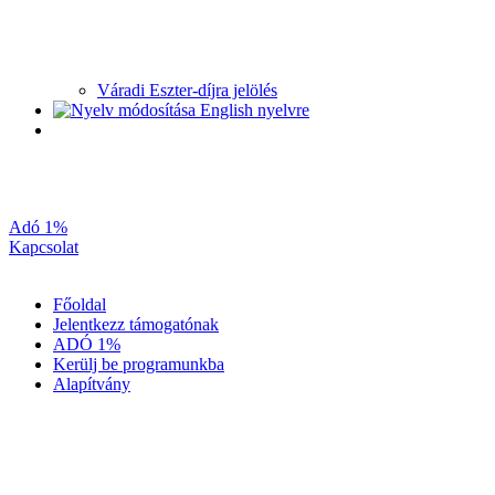
Váradi Eszter-díjra jelölés
Adó 1%
Kapcsolat
Főoldal
Jelentkezz támogatónak
ADÓ 1%
Kerülj be programunkba
Alapítvány