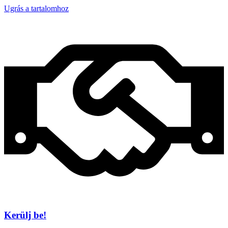
Ugrás a tartalomhoz
Kerülj be!