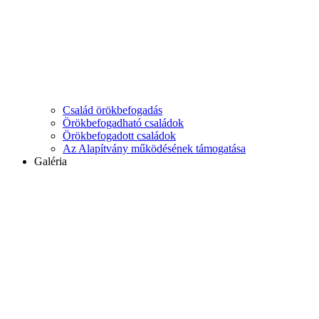
Család örökbefogadás
Örökbefogadható családok
Örökbefogadott családok
Az Alapítvány működésének támogatása
Galéria