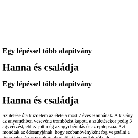
Egy lépéssel több alapítvány
Hanna és családja
Egy lépéssel több alapítvány
Hanna és családja
Születése óta küzdelem az élete a most 7 éves Hannának. A kislány
az anyaméhben vesevéna trombózist kapott, a születésekor pedig 3
agyvérzést, ehhez jött még az agyi bénulás és az epilepszia. Azt
mondták az édesanyjának, hogy szobanövényként fog vegetálni a
gyermeke. Az orvosok gyakorlatilag lemondtak róla, de az