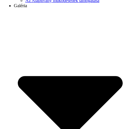
Az Alapítvány működésének támogatása
Galéria