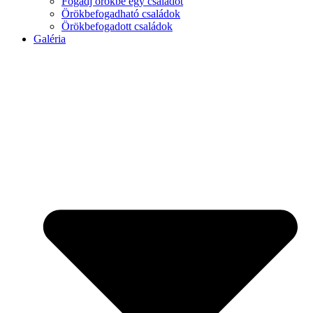
Fogadj örökbe egy családot
Örökbefogadható családok
Örökbefogadott családok
Galéria