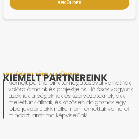
EGY LÉPÉSSEL TÖBB ALAPÍTVÁNY
KIEMELT PARTNEREINK
Kiemelt partnereink támogatásával válhatnak
valóra álmaink és projektjeink. Hálásak vagyunk
azoknak a cégeknek és szervezeteknek, akik
mellettünk állnak, és közösen dolgoznak egy
jobb jövőért, akik nélkül nem érhettük volna el
mindazt, amit ma képviselünk!