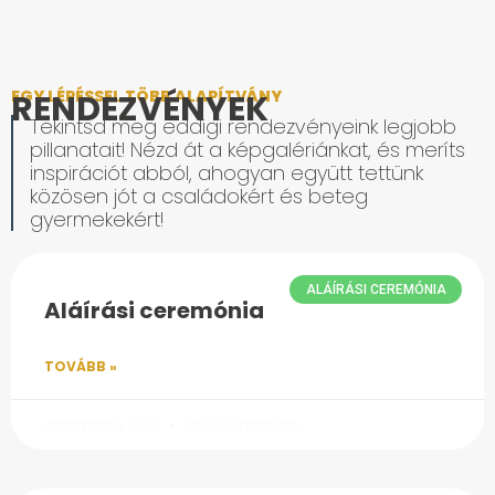
EGY LÉPÉSSEL TÖBB ALAPÍTVÁNY
RENDEZVÉNYEK
Tekintsd meg eddigi rendezvényeink legjobb
pillanatait! Nézd át a képgalériánkat, és meríts
inspirációt abból, ahogyan együtt tettünk
közösen jót a családokért és beteg
gyermekekért!
ALÁÍRÁSI CEREMÓNIA
Aláírási ceremónia
TOVÁBB »
december 8, 2025
Nincs hozzászólás