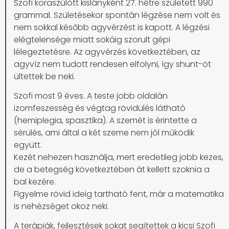
Szofi koraszülött kislányként 27. hétre született 990
grammal. Születésekor spontán légzése nem volt és
nem sokkal később agyvérzést is kapott. A légzési
elégtelensége miatt sokáig szorult gépi
lélegeztetésre. Az agyvérzés következtében, az
agyvíz nem tudott rendesen elfolyni, így shunt-öt
ültettek be neki.
Szofi most 9 éves. A teste jobb oldalán
izomfeszesség és végtag rövidülés látható
(hemiplegia, spasztika). A szemét is érintette a
sérülés, ami által a két szeme nem jól működik
együtt.
Kezét nehezen használja, mert eredetileg jobb kezes,
de a betegség következtében át kellett szoknia a
bal kezére.
Figyelme rövid ideig tartható fent, már a matematika
is nehézséget okoz neki.
A terápiák, fejlesztések sokat segítettek a kicsi Szofi