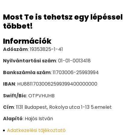
Most Te is tehetsz egy lépéssel
többet!
Információk
Adószám
: 19353825-1-41
Nyilvántartási szám
: 01-01-0013418
Bankszámla szám
: 11703006-25993994
IBAN
: HU88117030062599399400000000
Swift/Bic
: OTPVHUHB
Cím
: 1131 Budapest, Rokolya utca 1-13 5.emelet
Alapító
: Hajós István
Adatkezelési tájékoztató