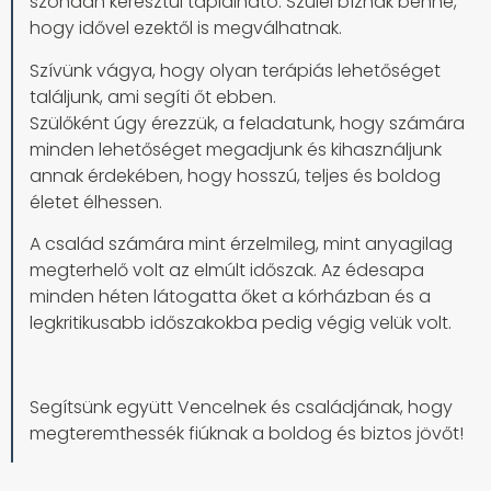
szondán keresztül táplálható. Szülei bíznak benne,
hogy idővel ezektől is megválhatnak.
Szívünk vágya, hogy olyan terápiás lehetőséget
találjunk, ami segíti őt ebben.
Szülőként úgy érezzük, a feladatunk, hogy számára
minden lehetőséget megadjunk és kihasználjunk
annak érdekében, hogy hosszú, teljes és boldog
életet élhessen.
A család számára mint érzelmileg, mint anyagilag
megterhelő volt az elmúlt időszak. Az édesapa
minden héten látogatta őket a kórházban és a
legkritikusabb időszakokba pedig végig velük volt.
Segítsünk együtt Vencelnek és családjának, hogy
megteremthessék fiúknak a boldog és biztos jövőt!