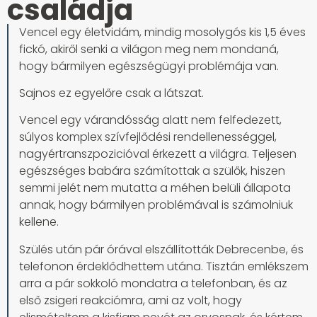
családja
Vencel egy életvidám, mindig mosolygós kis 1,5 éves
fickó, akiről senki a világon meg nem mondaná,
hogy bármilyen egészségügyi problémája van.
Sajnos ez egyelőre csak a látszat.
Vencel egy várandósság alatt nem felfedezett,
súlyos komplex szívfejlődési rendellenességgel,
nagyértranszpozicióval érkezett a világra. Teljesen
egészséges babára számítottak a szülők, hiszen
semmi jelét nem mutatta a méhen belüli állapota
annak, hogy bármilyen problémával is számolniuk
kellene.
Szülés után pár órával elszállították Debrecenbe, és
telefonon érdeklődhettem utána. Tisztán emlékszem
arra a pár sokkoló mondatra a telefonban, és az
első zsigeri reakciómra, ami az volt, hogy