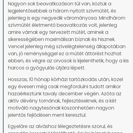
Nagyon sok beavatkozáson túl van, köztük a
legjelentősebbek a három nyitott szívműtét, és
jelenleg is egy negyedik várományosa. Mindhárom
szívműtét életmentő beavatkozás volt, jelenleg
amire várnak egy tervezett műtét, aminek a
sikerességében maximálisan bíznak és hisznek.
Vencel jelenleg még szívelégtelenség állapotában
van, jó reménységgel ez a műtét áttörést hozhat
ebben, és végre az orvosok is kijelenthetik, hogy a kis
harcos a gyógyulás útjára lépett.
Hosszas, 10 hónap kórházi tartózkodás után, közel
egy évesen még csak megfordulni tudott amikor
hazaérkeztünk tavaly december végén. Azóta az
aktív dévény tornának, fejlesztéseknek, és a két
motiváló nagytesónak köszönhetően nagyon
jelentős fejlődésen ment keresztül.
Egyelőre az alváshoz lélegeztetésre szorul, és