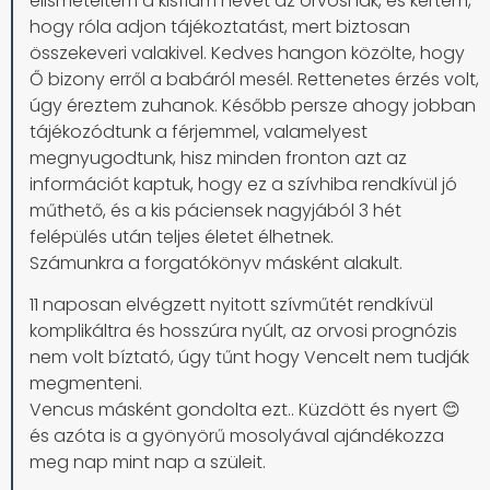
elismételtem a kisfiam nevét az orvosnak, és kértem,
hogy róla adjon tájékoztatást, mert biztosan
összekeveri valakivel. Kedves hangon közölte, hogy
Ő bizony erről a babáról mesél. Rettenetes érzés volt,
úgy éreztem zuhanok. Később persze ahogy jobban
tájékozódtunk a férjemmel, valamelyest
megnyugodtunk, hisz minden fronton azt az
információt kaptuk, hogy ez a szívhiba rendkívül jó
műthető, és a kis páciensek nagyjából 3 hét
felépülés után teljes életet élhetnek.
Számunkra a forgatókönyv másként alakult.
11 naposan elvégzett nyitott szívműtét rendkívül
komplikáltra és hosszúra nyúlt, az orvosi prognózis
nem volt bíztató, úgy tűnt hogy Vencelt nem tudják
megmenteni.
Vencus másként gondolta ezt.. Küzdött és nyert 😊
és azóta is a gyönyörű mosolyával ajándékozza
meg nap mint nap a szüleit.