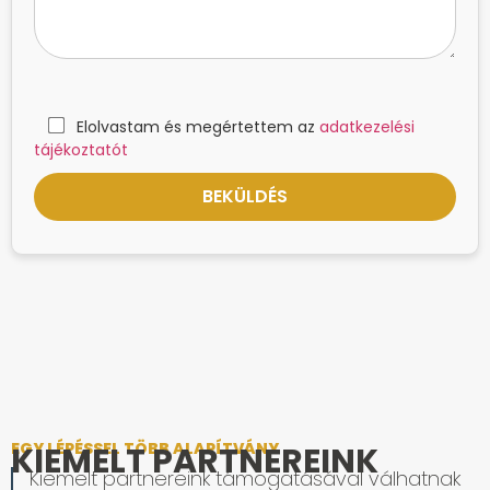
Elolvastam és megértettem az
adatkezelési
tájékoztatót
EGY LÉPÉSSEL TÖBB ALAPÍTVÁNY
KIEMELT PARTNEREINK
Kiemelt partnereink támogatásával válhatnak