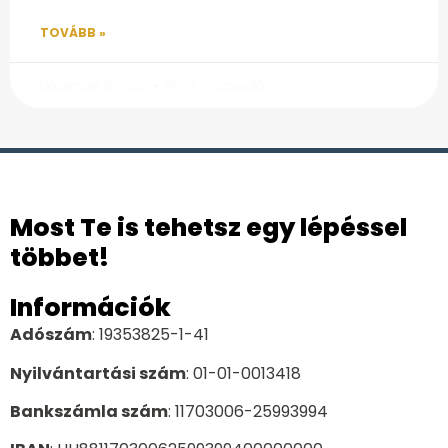
TOVÁBB »
december 8, 2025
Nincs hozzászólás
Most Te is tehetsz egy lépéssel
többet!
Információk
Adószám
: 19353825-1-41
Nyilvántartási szám
: 01-01-0013418
Bankszámla szám
: 11703006-25993994