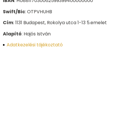
IBAN
: HU88117030062599399400000000
Swift/Bic
: OTPVHUHB
Cím
: 1131 Budapest, Rokolya utca 1-13 5.emelet
Alapító
: Hajós István
Adatkezelési tájékoztató