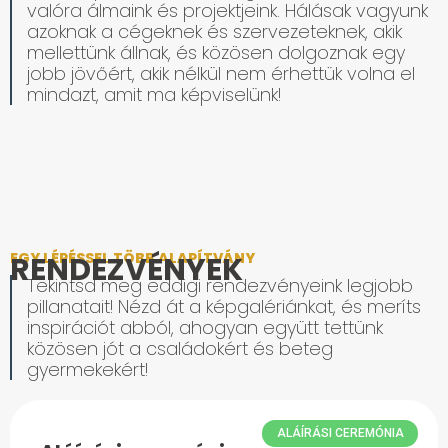
valóra álmaink és projektjeink. Hálásak vagyunk
azoknak a cégeknek és szervezeteknek, akik
mellettünk állnak, és közösen dolgoznak egy
jobb jövőért, akik nélkül nem érhettük volna el
mindazt, amit ma képviselünk!
EGY LÉPÉSSEL TÖBB ALAPÍTVÁNY
RENDEZVÉNYEK
Tekintsd meg eddigi rendezvényeink legjobb
pillanatait! Nézd át a képgalériánkat, és meríts
inspirációt abból, ahogyan együtt tettünk
közösen jót a családokért és beteg
gyermekekért!
ALÁÍRÁSI CEREMÓNIA