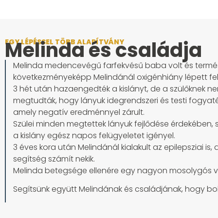
Melinda és családja
EGY LÉPÉSSEL TÖBB ALAPÍTVÁNY
Melinda medencevégű farfekvésű baba volt és természet
következményeképp Melindánál oxigénhiány lépett fel, 
3 hét után hazaengedték a kislányt, de a szülőknek nem
megtudták, hogy lányuk idegrendszeri és testi fogyaté
amely negatív eredménnyel zárult.
Szülei minden megtettek lányuk fejlődése érdekében, s
a kislány egész napos felügyeletet igényel.
3 éves kora után Melindánál kialakult az epilepsziai i
segítség számít nekik.
Melinda betegsége ellenére egy nagyon mosolygós vid
Segítsünk együtt Melindának és családjának, hogy b