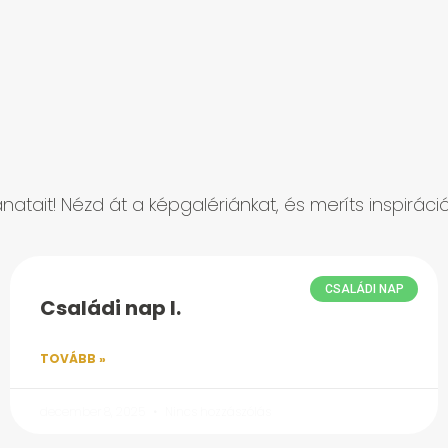
natait! Nézd át a képgalériánkat, és meríts inspirác
CSALÁDI NAP
Családi nap I.
TOVÁBB »
december 8, 2025
Nincs hozzászólás