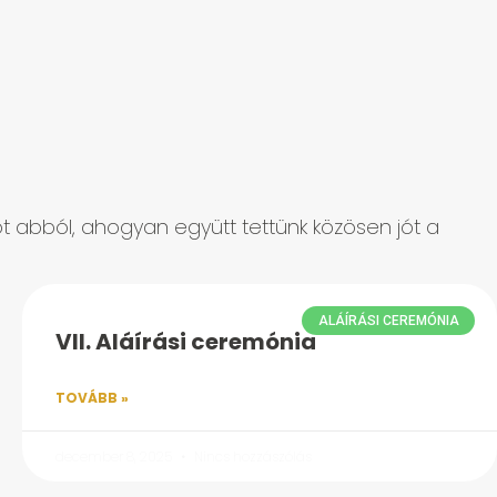
iót abból, ahogyan együtt tettünk közösen jót a
ALÁÍRÁSI CEREMÓNIA
VII. Aláírási ceremónia
TOVÁBB »
december 8, 2025
Nincs hozzászólás