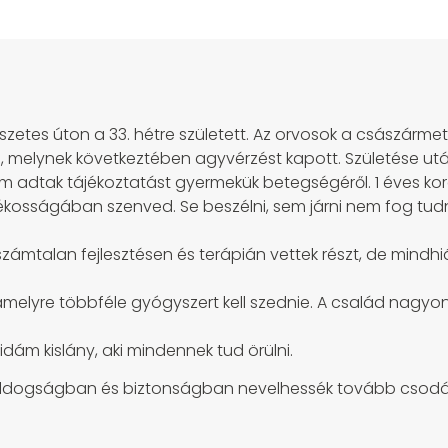
es úton a 33. hétre született. Az orvosok a császármetsz
melynek következtében agyvérzést kapott. Születése után ú
 adtak tájékoztatást gyermekük betegségéről. 1 éves koráb
kosságában szenved. Se beszélni, sem járni nem fog tudni 
zámtalan fejlesztésen és terápián vettek részt, de mindh
s, amelyre többféle gyógyszert kell szednie. A család nag
ám kislány, aki mindennek tud örülni.
oldogságban és biztonságban nevelhessék tovább csodás