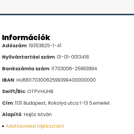
Információk
Adószám
: 19353825-1-41
Nyilvántartási szám
: 01-01-0013418
Bankszámla szám
: 11703006-25993994
IBAN
: HU88117030062599399400000000
Swift/Bic
: OTPVHUHB
Cím
: 1131 Budapest, Rokolya utca 1-13 5.emelet
Alapító
: Hajós István
Adatkezelési tájékoztató