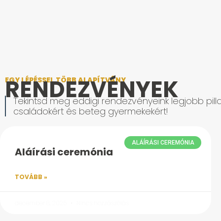
RENDEZVÉNYEK
EGY LÉPÉSSEL TÖBB ALAPÍTVÁNY
Tekintsd meg eddigi rendezvényeink legjobb pilla
családokért és beteg gyermekekért!
ALÁÍRÁSI CEREMÓNIA
Aláírási ceremónia
TOVÁBB »
december 8, 2025
Nincs hozzászólás