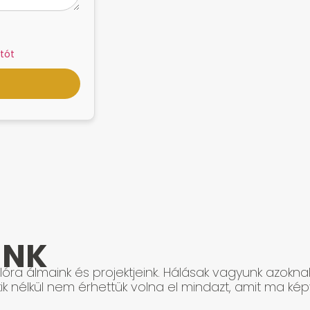
tót
INK
óra álmaink és projektjeink. Hálásak vagyunk azokna
ik nélkül nem érhettük volna el mindazt, amit ma képv