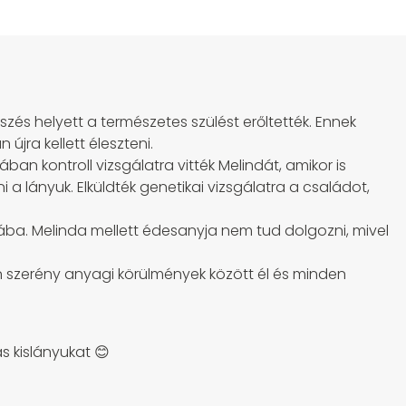
és helyett a természetes szülést erőltették. Ennek
jra kellett éleszteni.
an kontroll vizsgálatra vitték Melindát, amikor is
a lányuk. Elküldték genetikai vizsgálatra a családot,
iába. Melinda mellett édesanyja nem tud dolgozni, mivel
yon szerény anyagi körülmények között él és minden
 kislányukat 😊