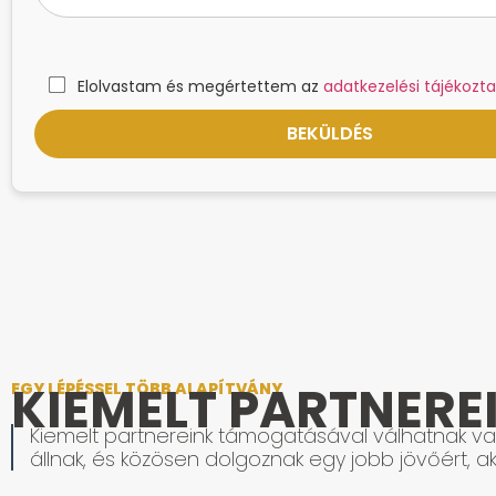
Elolvastam és megértettem az
adatkezelési tájékozta
KIEMELT PARTNERE
EGY LÉPÉSSEL TÖBB ALAPÍTVÁNY
Kiemelt partnereink támogatásával válhatnak val
állnak, és közösen dolgoznak egy jobb jövőért, ak