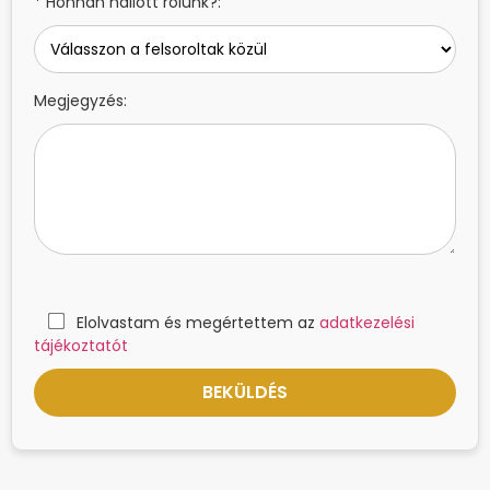
* Honnan hallott rólunk?:
Megjegyzés:
Elolvastam és megértettem az
adatkezelési
tájékoztatót