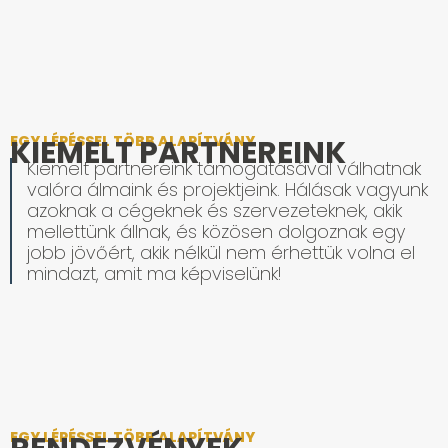
EGY LÉPÉSSEL TÖBB ALAPÍTVÁNY
KIEMELT PARTNEREINK
Kiemelt partnereink támogatásával válhatnak
valóra álmaink és projektjeink. Hálásak vagyunk
azoknak a cégeknek és szervezeteknek, akik
mellettünk állnak, és közösen dolgoznak egy
jobb jövőért, akik nélkül nem érhettük volna el
mindazt, amit ma képviselünk!
EGY LÉPÉSSEL TÖBB ALAPÍTVÁNY