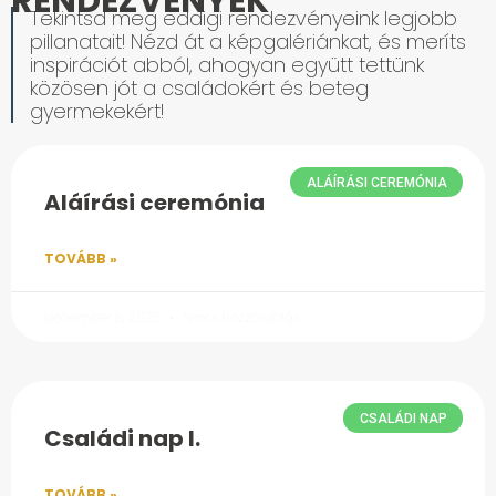
RENDEZVÉNYEK
Tekintsd meg eddigi rendezvényeink legjobb
pillanatait! Nézd át a képgalériánkat, és meríts
inspirációt abból, ahogyan együtt tettünk
közösen jót a családokért és beteg
gyermekekért!
ALÁÍRÁSI CEREMÓNIA
Aláírási ceremónia
TOVÁBB »
december 8, 2025
Nincs hozzászólás
CSALÁDI NAP
Családi nap I.
TOVÁBB »