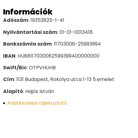
Információk
Adószám
: 19353825-1-41
Nyilvántartási szám
: 01-01-0013418
Bankszámla szám
: 11703006-25993994
IBAN
: HU88117030062599399400000000
Swift/Bic
: OTPVHUHB
Cím
: 1131 Budapest, Rokolya utca 1-13 5.emelet
Alapító
: Hajós István
Adatkezelési tájékoztató