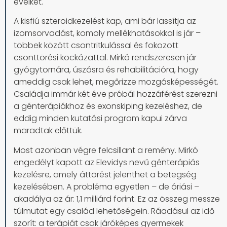
éveiket.
A kisfiú szteroidkezelést kap, ami bár lassítja az
izomsorvadást, komoly mellékhatásokkal is jár –
többek között csontritkulással és fokozott
csonttörési kockázattal. Mirkó rendszeresen jár
gyógytornára, úszásra és rehabilitációra, hogy
ameddig csak lehet, megőrizze mozgásképességét.
Családja immár két éve próbál hozzáférést szerezni
a génterápiákhoz és exonskiping kezeléshez, de
eddig minden kutatási program kapui zárva
maradtak előttük.
Most azonban végre felcsillant a remény. Mirkó
engedélyt kapott az Elevidys nevű génterápiás
kezelésre, amely áttörést jelenthet a betegség
kezelésében. A probléma egyetlen – de óriási –
akadálya az ár: 1,1 milliárd forint. Ez az összeg messze
túlmutat egy család lehetőségein. Ráadásul az idő
szorít: a terápiát csak járóképes gyermekek