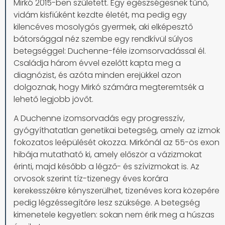
Mirkó 2015-ben született. Egy egészségesnek tűnő,
vidám kisfiúként kezdte életét, ma pedig egy
kilencéves mosolygós gyermek, aki elképesztő
bátorsággal néz szembe egy rendkívül súlyos
betegséggel: Duchenne-féle izomsorvadással él.
Családja három évvel ezelőtt kapta meg a
diagnózist, és azóta minden erejükkel azon
dolgoznak, hogy Mirkó számára megteremtsék a
lehető legjobb jövőt.
A Duchenne izomsorvadás egy progresszív,
gyógyíthatatlan genetikai betegség, amely az izmok
fokozatos leépülését okozza. Mirkónál az 55-ös exon
hibája mutatható ki, amely először a vázizmokat
érinti, majd később a légző- és szívizmokat is. Az
orvosok szerint tíz-tizenegy éves korára
kerekesszékre kényszerülhet, tizenéves kora közepére
pedig légzéssegítőre lesz szüksége. A betegség
kimenetele kegyetlen: sokan nem érik meg a húszas