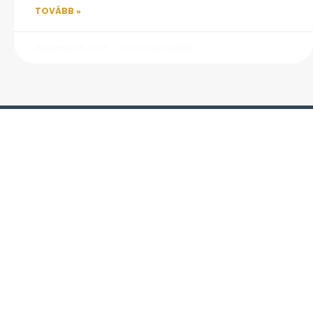
TOVÁBB »
december 8, 2025
Nincs hozzászólás