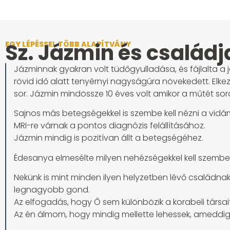
Sz. Jázmin és családj
EGY LÉPÉSSEL TÖBB ALAPÍTVÁNY
Jázminnak gyakran volt tüdőgyulladása, és fájlalta a 
rövid idő alatt tenyérnyi nagyságúra növekedett. Elke
sor. Jázmin mindössze 10 éves volt amikor a műtét sorá
Sajnos más betegségekkel is szembe kell nézni a vidám
MRI-re várnak a pontos diagnózis felállításához.
Jázmin mindig is pozitívan állt a betegségéhez.
Édesanya elmesélte milyen nehézségekkel kell szembe
Nekünk is mint minden ilyen helyzetben lévő család
legnagyobb gond.
Az elfogadás, hogy Ő sem különbözik a korabeli társaitól
Az én álmom, hogy mindig mellette lehessek, ameddig