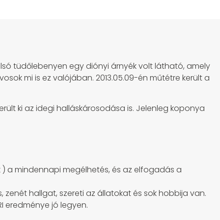
alsó tüdőlebenyen egy diónyi árnyék volt látható, amely
osok mi is ez valójában. 2013.05.09-én műtétre került a
rült ki az idegi halláskárosodása is. Jelenleg koponya
 ) a mindennapi megélhetés, és az elfogadás a
, zenét hallgat, szereti az állatokat és sok hobbija van.
RI eredménye jó legyen.