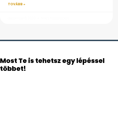
TOVÁBB »
december 8, 2025
Nincs hozzászólás
Most Te is tehetsz egy lépéssel
többet!