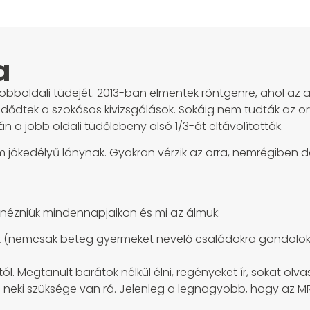
a
jobboldali tüdejét. 2013-ban elmentek röntgenre, ahol az 
zdődtek a szokásos kivizsgálások. Sokáig nem tudták az orv
n a jobb oldali tüdőlebeny alsó 1/3-át eltávolították.
 jókedélyű lánynak. Gyakran vérzik az orra, nemrégiben de
nézniük mindennapjaikon és mi az álmuk:
nak (nemcsak beteg gyermeket nevelő családokra gondolok
. Megtanult barátok nélkül élni, regényeket ír, sokat olvas
 neki szüksége van rá. Jelenleg a legnagyobb, hogy az M