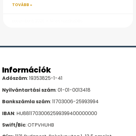
TOVÁBB »
december 8, 2025
Nincs hozzászólás
Információk
Adószám
: 19353825-1-41
Nyilvántartási szám
: 01-01-0013418
Bankszámla szám
: 11703006-25993994
IBAN
: HU88117030062599399400000000
Swift/Bic
: OTPVHUHB