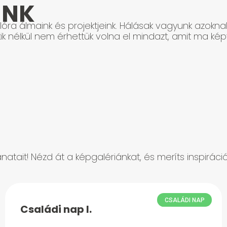
INK
óra álmaink és projektjeink. Hálásak vagyunk azokna
ik nélkül nem érhettük volna el mindazt, amit ma képv
natait! Nézd át a képgalériánkat, és meríts inspirác
CSALÁDI NAP
Családi nap I.