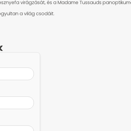
esznyefa virágzását, és a Madame Tussauds panoptikum
yultan a világ csodáit.
k