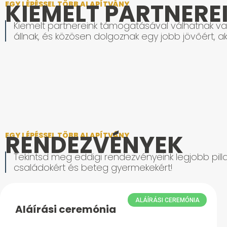
KIEMELT PARTNERE
EGY LÉPÉSSEL TÖBB ALAPÍTVÁNY
Kiemelt partnereink támogatásával válhatnak val
állnak, és közösen dolgoznak egy jobb jövőért, ak
RENDEZVÉNYEK
EGY LÉPÉSSEL TÖBB ALAPÍTVÁNY
Tekintsd meg eddigi rendezvényeink legjobb pilla
családokért és beteg gyermekekért!
ALÁÍRÁSI CEREMÓNIA
Aláírási ceremónia