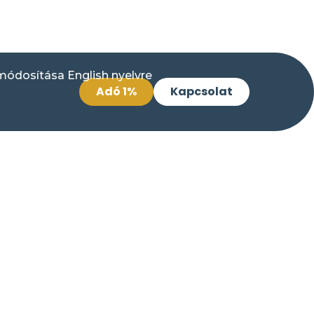
Adó 1%
Kapcsolat
a