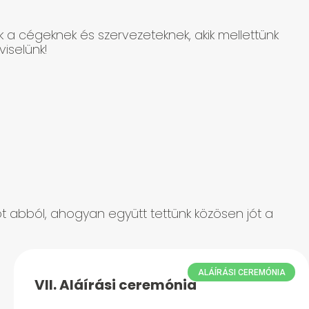
k a cégeknek és szervezeteknek, akik mellettünk
iselünk!
iót abból, ahogyan együtt tettünk közösen jót a
ALÁÍRÁSI CEREMÓNIA
VII. Aláírási ceremónia