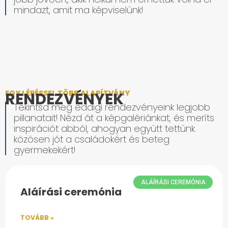
mindazt, amit ma képviselünk!
EGY LÉPÉSSEL TÖBB ALAPÍTVÁNY
RENDEZVÉNYEK
Tekintsd meg eddigi rendezvényeink legjobb
pillanatait! Nézd át a képgalériánkat, és meríts
inspirációt abból, ahogyan együtt tettünk
közösen jót a családokért és beteg
gyermekekért!
ALÁÍRÁSI CEREMÓNIA
Aláírási ceremónia
TOVÁBB »