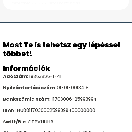
december 8, 2025
Nincs hozzászólás
Most Te is tehetsz egy lépéssel
többet!
Információk
Adószám
: 19353825-1-41
Nyilvántartási szám
: 01-01-0013418
Bankszámla szám
: 11703006-25993994
IBAN
: HU88117030062599399400000000
Swift/Bic
: OTPVHUHB