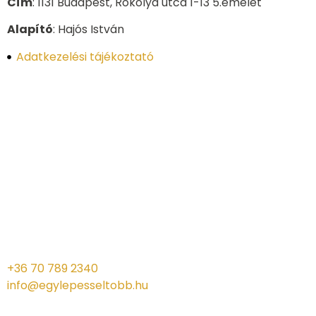
Cím
: 1131 Budapest, Rokolya utca 1-13 5.emelet
Alapító
: Hajós István
Adatkezelési tájékoztató
+36 70 789 2340
info@egylepesseltobb.hu