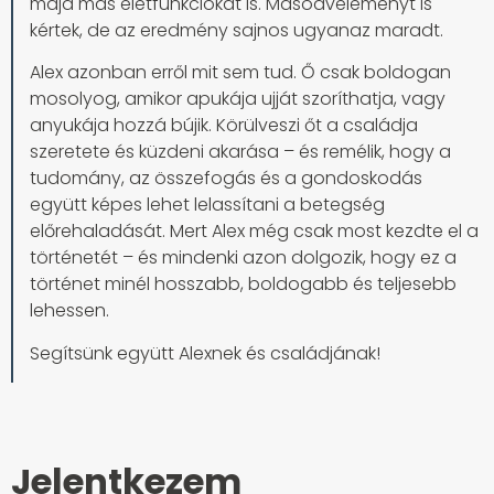
majd más életfunkciókat is. Másodvéleményt is
kértek, de az eredmény sajnos ugyanaz maradt.
Alex azonban erről mit sem tud. Ő csak boldogan
mosolyog, amikor apukája ujját szoríthatja, vagy
anyukája hozzá bújik. Körülveszi őt a családja
szeretete és küzdeni akarása – és remélik, hogy a
tudomány, az összefogás és a gondoskodás
együtt képes lehet lelassítani a betegség
előrehaladását. Mert Alex még csak most kezdte el a
történetét – és mindenki azon dolgozik, hogy ez a
történet minél hosszabb, boldogabb és teljesebb
lehessen.
Segítsünk együtt Alexnek és családjának!
Jelentkezem