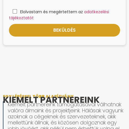
Elolvastam és megértettem az
adatkezelési
tájékoztatót
EGY LÉPÉSSEL TÖBB ALAPÍTVÁNY
KIEMELT PARTNEREINK
Kiemelt partnereink támogatásával válhatnak
valóra álmaink és projektjeink. Hálásak vagyunk
azoknak a cégeknek és szervezeteknek, akik
mellettünk állnak, és közösen dolgoznak egy
jobb jövőért, akik nélkül nem érhettük volna el