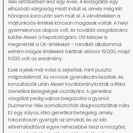
Alex októberben lesz egy éves. A kivizsgálás egy
elhúzódó sárgaság miatt indult el, amely még két
hónapos kora után sem múlt el. A vérvételeken a
májfunkciós értékek kórosan magasak voltak. A helyi
gyermekorvos alapos volt, és további vizsgálatokra
küldte Alexet a hepatológiára. Ott kétszer is
megmérték a CK-értékeket – mindkét alkalommal
extrém magas értékeket találtak: először 19.000, majd
11.000 volt az eredmény.
Ezek a jelek már mást is sejtettek, mint puszta
májproblémát. Az orvosok gyanakodni kezdtek, és
konzultációk után Alexet továbbirányították a Ritka
Genetikai Betegségek osztályára. A genetikai
vizsgálat pedig sajnos beigazolta a gyanút:
Duchenne-féle izomdisztrófiát diagnosztizáltak nála.
Ez egy súlyos, ritka genetikai betegség, amely
fokozatosan gyengíti az izmokat, és az idő
előrehaladtával egyre nehezebbé teszi a mozgást,