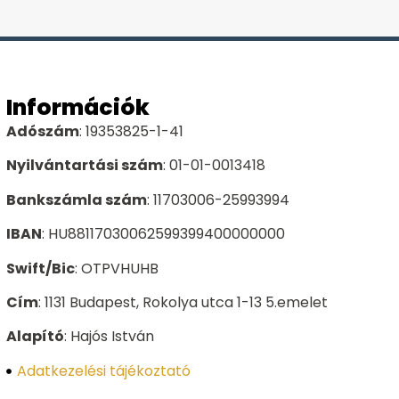
Információk
Adószám
: 19353825-1-41
Nyilvántartási szám
: 01-01-0013418
Bankszámla szám
: 11703006-25993994
IBAN
: HU88117030062599399400000000
Swift/Bic
: OTPVHUHB
Cím
: 1131 Budapest, Rokolya utca 1-13 5.emelet
Alapító
: Hajós István
Adatkezelési tájékoztató