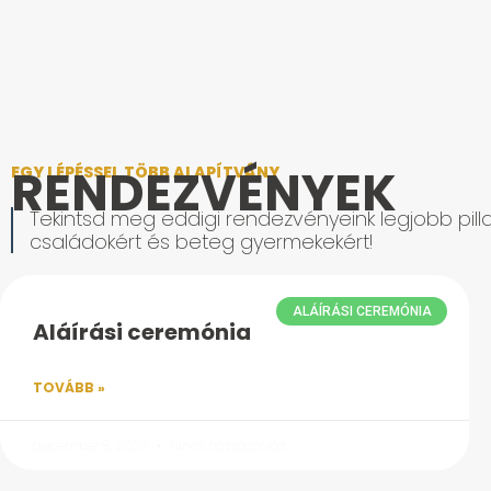
RENDEZVÉNYEK
EGY LÉPÉSSEL TÖBB ALAPÍTVÁNY
Tekintsd meg eddigi rendezvényeink legjobb pilla
családokért és beteg gyermekekért!
ALÁÍRÁSI CEREMÓNIA
Aláírási ceremónia
TOVÁBB »
december 8, 2025
Nincs hozzászólás