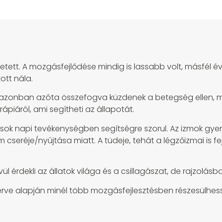
etett. A mozgásfejlődése mindig is lassabb volt, másfél év
ott nála.
 azonban azóta összefogva küzdenek a betegség ellen, min
piáról, ami segítheti az állapotát.
és sok napi tevékenységben segítségre szorul. Az izmok gye
cseréje/nyújtása miatt. A tüdeje, tehát a légzőizmai is fe
ívül érdekli az állatok világa és a csillagászat, de rajzolá
terve alapján minél több mozgásfejlesztésben részesülhes