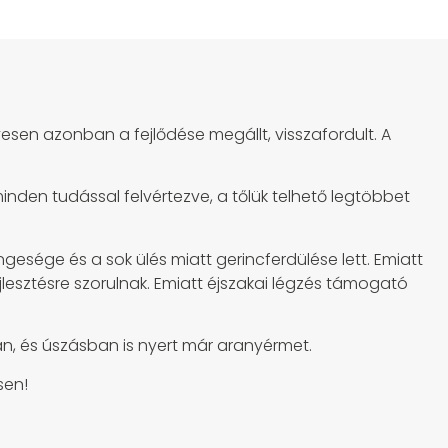
esen azonban a fejlődése megállt, visszafordult. A
den tudással felvértezve, a tőlük telhető legtöbbet
ngesége és a sok ülés miatt gerincferdülése lett. Emiatt
jlesztésre szorulnak. Emiatt éjszakai légzés támogató
sban, és úszásban is nyert már aranyérmet.
sen!