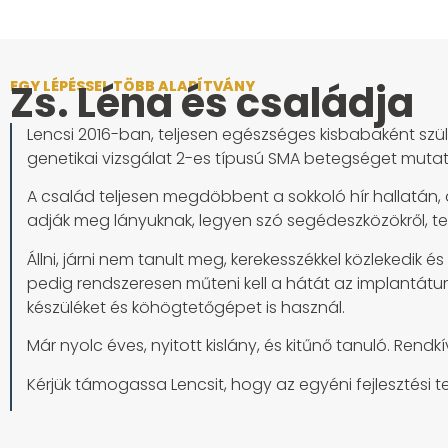
Zs. Léna és családja
EGY LÉPÉSSEL TÖBB ALAPÍTVÁNY
Lencsi 2016-ban, teljesen egészséges kisbabaként szül
genetikai vizsgálat 2-es típusú SMA betegséget mutat
A család teljesen megdöbbent a sokkoló hír hallatán,
adják meg lányuknak, legyen szó segédeszközökről, terá
Állni, járni nem tanult meg, kerekesszékkel közlekedik 
pedig rendszeresen műteni kell a hátát az implantátum 
készüléket és köhögtetőgépet is használ.
Már nyolc éves, nyitott kislány, és kitűnő tanuló. Rendk
Kérjük támogassa Lencsit, hogy az egyéni fejlesztési 