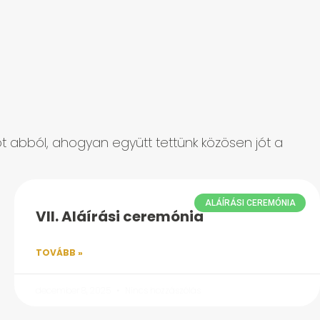
iót abból, ahogyan együtt tettünk közösen jót a
ALÁÍRÁSI CEREMÓNIA
VII. Aláírási ceremónia
TOVÁBB »
december 8, 2025
Nincs hozzászólás