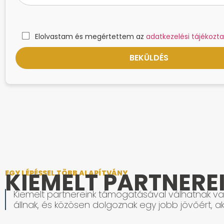
Elolvastam és megértettem az
adatkezelési tájékozta
KIEMELT PARTNERE
EGY LÉPÉSSEL TÖBB ALAPÍTVÁNY
Kiemelt partnereink támogatásával válhatnak val
állnak, és közösen dolgoznak egy jobb jövőért, ak