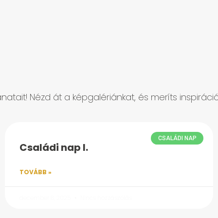
natait! Nézd át a képgalériánkat, és meríts inspirác
CSALÁDI NAP
Családi nap I.
TOVÁBB »
december 8, 2025
Nincs hozzászólás