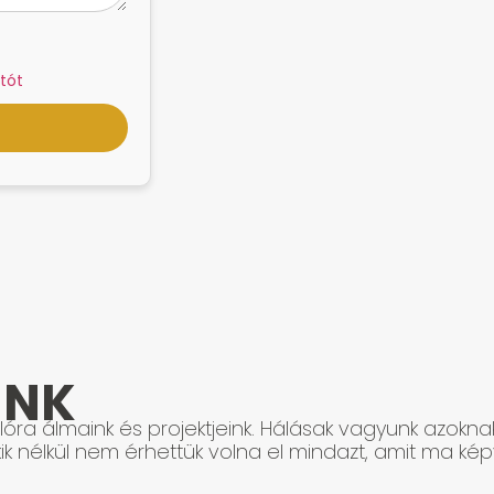
tót
INK
óra álmaink és projektjeink. Hálásak vagyunk azokna
ik nélkül nem érhettük volna el mindazt, amit ma képv