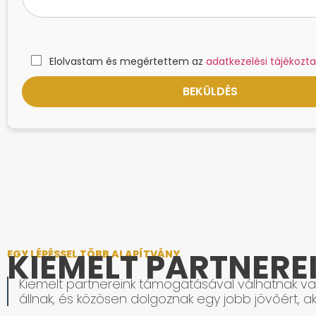
Elolvastam és megértettem az
adatkezelési tájékozta
KIEMELT PARTNERE
EGY LÉPÉSSEL TÖBB ALAPÍTVÁNY
Kiemelt partnereink támogatásával válhatnak val
állnak, és közösen dolgoznak egy jobb jövőért, ak