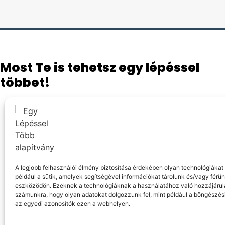
Most Te is tehetsz egy lépéssel
többet!
A legjobb felhasználói élmény biztosítása érdekében olyan technológiákat
például a sütik, amelyek segítségével információkat tárolunk és/vagy férü
eszközödön. Ezeknek a technológiáknak a használatához való hozzájárulá
számunkra, hogy olyan adatokat dolgozzunk fel, mint például a böngészés
az egyedi azonosítók ezen a webhelyen.