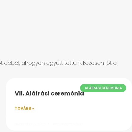
iót abból, ahogyan együtt tettünk közösen jót a
ALÁÍRÁSI CEREMÓNIA
VII. Aláírási ceremónia
TOVÁBB »
december 8, 2025
Nincs hozzászólás