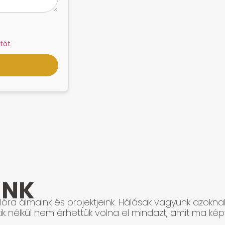
tót
INK
óra álmaink és projektjeink. Hálásak vagyunk azokna
ik nélkül nem érhettük volna el mindazt, amit ma képv