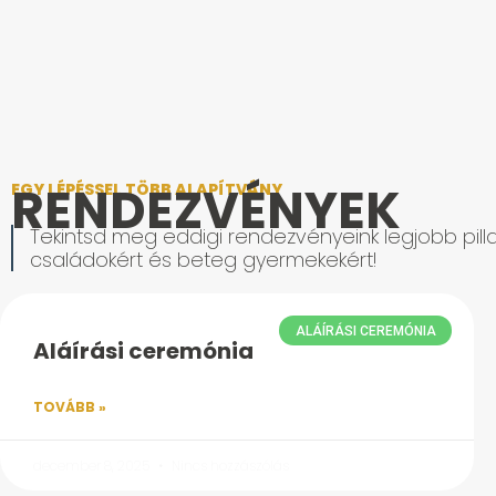
RENDEZVÉNYEK
EGY LÉPÉSSEL TÖBB ALAPÍTVÁNY
Tekintsd meg eddigi rendezvényeink legjobb pilla
családokért és beteg gyermekekért!
ALÁÍRÁSI CEREMÓNIA
Aláírási ceremónia
TOVÁBB »
december 8, 2025
Nincs hozzászólás