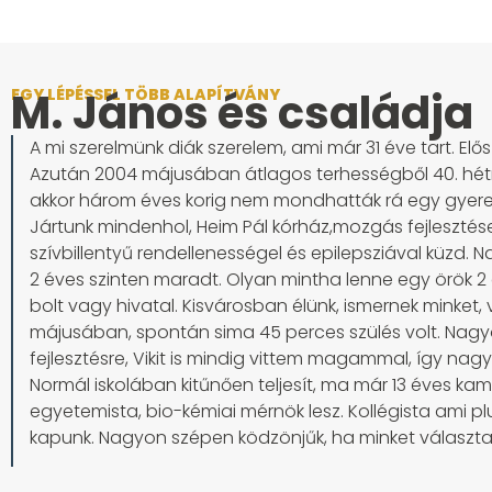
M. János és családja
EGY LÉPÉSSEL TÖBB ALAPÍTVÁNY
A mi szerelmünk diák szerelem, ami már 31 éve tart. El
Azután 2004 májusában átlagos terhességből 40. hétre
akkor három éves korig nem mondhatták rá egy gyerek
Jártunk mindenhol, Heim Pál kórház,mozgás fejlesztés
szívbillentyű rendellenességel és epilepsziával küzd. 
2 éves szinten maradt. Olyan mintha lenne egy örök 2
bolt vagy hivatal. Kisvárosban élünk, ismernek minket, 
májusában, spontán sima 45 perces szülés volt. Nagyon
fejlesztésre, Vikit is mindig vittem magammal, így na
Normál iskolában kitűnően teljesít, ma már 13 éves ka
egyetemista, bio-kémiai mérnök lesz. Kollégista ami
kapunk. Nagyon szépen ködzönjűk, ha minket választana