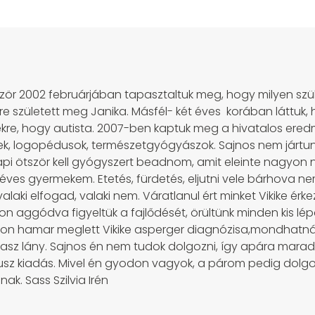
őször 2002 februárjában tapasztaltuk meg, hogy milyen szü
 született meg Janika. Másfél- két éves korában láttuk, 
re, hogy autista. 2007-ben kaptuk meg a hivatalos ered
ek, logopédusok, természetgyógyászok. Sajnos nem jártunk
Napi ötször kell gyógyszert beadnom, amit eleinte nagyon 
 éves gyermekem. Etetés, fürdetés, eljutni vele bárhova 
valaki elfogad, valaki nem. Váratlanul ért minket Vikike ér
 aggódva figyeltük a fajlődését, örültünk minden kis lép
gyon hamar meglett Vikike asperger diagnózisa,mondhatnám,
masz lány. Sajnos én nem tudok dolgozni, így apára marad
 plusz kiadás. Mivel én gyodon vagyok, a párom pedig do
k. Sass Szilvia Irén