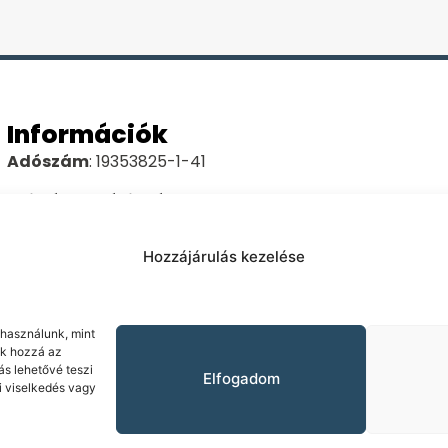
Információk
Adószám
: 19353825-1-41
Nyilvántartási szám
: 01-01-0013418
Bankszámla szám
: 11703006-25993994
Hozzájárulás kezelése
IBAN
: HU88117030062599399400000000
Swift/Bic
: OTPVHUHB
 használunk, mint
Cím
: 1131 Budapest, Rokolya utca 1-13 5.emelet
nk hozzá az
s lehetővé teszi
Elfogadom
i viselkedés vagy
Alapító
: Hajós István
Adatkezelési tájékoztató