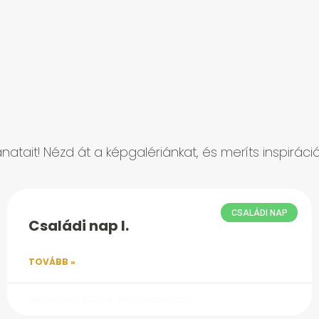
natait! Nézd át a képgalériánkat, és meríts inspirác
CSALÁDI NAP
Családi nap I.
TOVÁBB »
december 8, 2025
Nincs hozzászólás