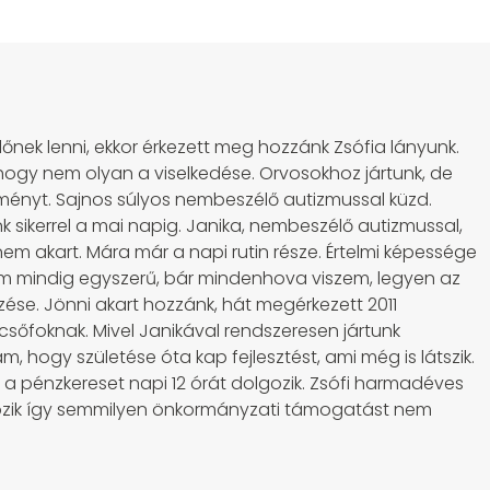
lőnek lenni, ekkor érkezett meg hozzánk Zsófia lányunk.
hogy nem olyan a viselkedése. Orvosokhoz jártunk, de
ményt. Sajnos súlyos nembeszélő autizmussal küzd.
 sikerrel a mai napig. Janika, nembeszélő autizmussal,
nem akart. Mára már a napi rutin része. Értelmi képessége
nem mindig egyszerű, bár mindenhova viszem, legyen az
kezése. Jönni akart hozzánk, hát megérkezett 2011
csőfoknak. Mivel Janikával rendszeresen jártunk
 hogy születése óta kap fejlesztést, ami még is látszik.
 a pénzkereset napi 12 órát dolgozik. Zsófi harmadéves
lgozik így semmilyen önkormányzati támogatást nem