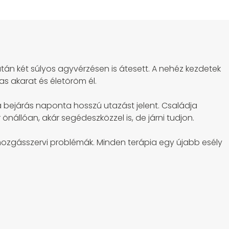
 után két súlyos agyvérzésen is átesett. A nehéz kezdetek
as akarat és életöröm él.
a bejárás naponta hosszú utazást jelent. Családja
 önállóan, akár segédeszközzel is, de járni tudjon.
mozgásszervi problémák. Minden terápia egy újabb esély