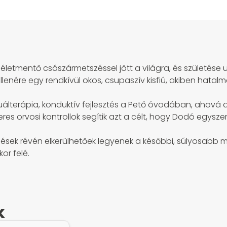
, életmentő császármetszéssel jött a világra, és születése
enére egy rendkívül okos, csupaszív kisfiú, akiben hatalm
nuálterápia, konduktív fejlesztés a Pető óvodában, ahová 
res orvosi kontrollok segítik azt a célt, hogy Dodó egyszer
sek révén elkerülhetőek legyenek a későbbi, súlyosabb 
r felé.
k