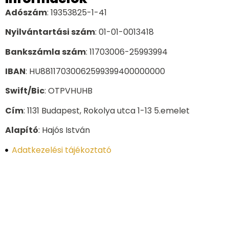
Adószám
: 19353825-1-41
Nyilvántartási szám
: 01-01-0013418
Bankszámla szám
: 11703006-25993994
IBAN
: HU88117030062599399400000000
Swift/Bic
: OTPVHUHB
Cím
: 1131 Budapest, Rokolya utca 1-13 5.emelet
Alapító
: Hajós István
Adatkezelési tájékoztató