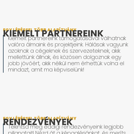
EGY LÉPÉSSEL TÖBB ALAPÍTVÁNY
KIEMELT PARTNEREINK
Kiemelt partnereink támogatásával válhatnak
valóra álmaink és projektjeink. Hálásak vagyunk
azoknak a cégeknek és szervezeteknek, akik
mellettünk állnak, és közösen dolgoznak egy
jobb jövőért, akik nélkül nem érhettük volna el
mindazt, amit ma képviselünk!
EGY LÉPÉSSEL TÖBB ALAPÍTVÁNY
RENDEZVÉNYEK
Tekintsd meg eddigi rendezvényeink legjobb
pillanatait! Nézd át a képgalériánkat, és meríts