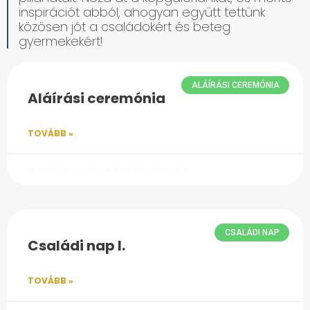
inspirációt abból, ahogyan együtt tettünk
közösen jót a családokért és beteg
gyermekekért!
ALÁÍRÁSI CEREMÓNIA
Aláírási ceremónia
TOVÁBB »
december 8, 2025
Nincs hozzászólás
CSALÁDI NAP
Családi nap I.
TOVÁBB »