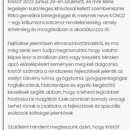
Kristóf 2023. június 29-én született, és már élete
legelején különleges kihívással kellett szembenéznie.
Ritka genetikai betegséggel él, melynek neve KCNQ2
– egy káliumioncsatorna-rendellenesség, amely
értelmileg és mozgásában is akadályozza őt.
Fejlődése jelentősen elmarad kortársaiétól, és ma
még senki sem tudja megmondani, hogy valaha
képes lesz-e önállóan járni vagy beszélni. Minden
apró előrelépésért keményen meg kell dolgoznia.
Kristóf számára a rendszeres fejlesztések jelentik az
esélyt: Dévény torna, gyógytorna, gyógypedagógiai
foglalkozások, hidroterápia és egyéb kiegészítő
kezelések segítik abban, hogy a lehető legtöbbet
hozhassa ki magából. Ezek azonban komoly anyagi
terhet rónak a családra, a fejlesztések és speciális
eszközök költségei jelentősek.
Szülőként mindent megteszünk azért, hogy Kristóf