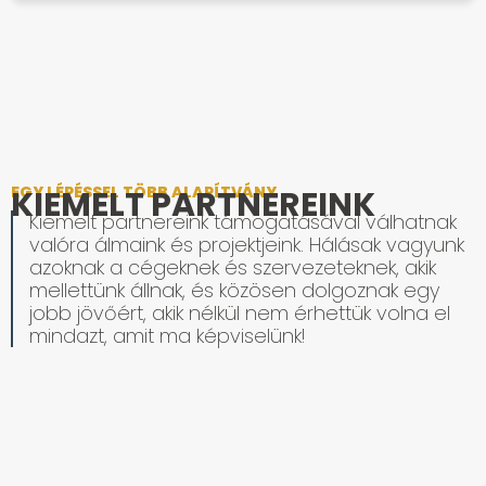
EGY LÉPÉSSEL TÖBB ALAPÍTVÁNY
KIEMELT PARTNEREINK
Kiemelt partnereink támogatásával válhatnak
valóra álmaink és projektjeink. Hálásak vagyunk
azoknak a cégeknek és szervezeteknek, akik
mellettünk állnak, és közösen dolgoznak egy
jobb jövőért, akik nélkül nem érhettük volna el
mindazt, amit ma képviselünk!