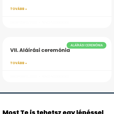
TOVÁBB »
december 8, 2025
Nincs hozzászólás
ALÁÍRÁSI CEREMÓNIA
VII. Aláírási ceremónia
TOVÁBB »
december 8, 2025
Nincs hozzászólás
Most Te is tehetsz egy lépéssel