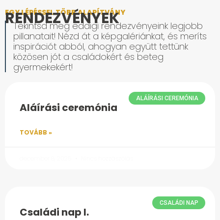
EGY LÉPÉSSEL TÖBB ALAPÍTVÁNY
RENDEZVÉNYEK
Tekintsd meg eddigi rendezvényeink legjobb
pillanatait! Nézd át a képgalériánkat, és meríts
inspirációt abból, ahogyan együtt tettünk
közösen jót a családokért és beteg
gyermekekért!
ALÁÍRÁSI CEREMÓNIA
Aláírási ceremónia
TOVÁBB »
december 8, 2025
Nincs hozzászólás
CSALÁDI NAP
Családi nap I.