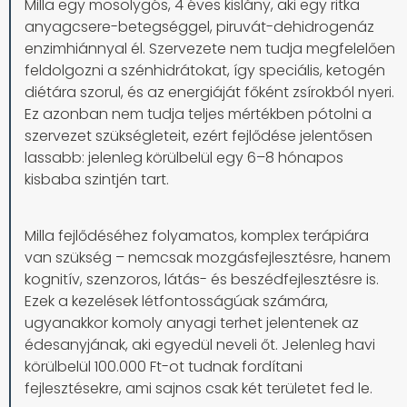
Milla egy mosolygós, 4 éves kislány, aki egy ritka
anyagcsere-betegséggel, piruvát-dehidrogenáz
enzimhiánnyal él. Szervezete nem tudja megfelelően
feldolgozni a szénhidrátokat, így speciális, ketogén
diétára szorul, és az energiáját főként zsírokból nyeri.
Ez azonban nem tudja teljes mértékben pótolni a
szervezet szükségleteit, ezért fejlődése jelentősen
lassabb: jelenleg körülbelül egy 6–8 hónapos
kisbaba szintjén tart.
Milla fejlődéséhez folyamatos, komplex terápiára
van szükség – nemcsak mozgásfejlesztésre, hanem
kognitív, szenzoros, látás- és beszédfejlesztésre is.
Ezek a kezelések létfontosságúak számára,
ugyanakkor komoly anyagi terhet jelentenek az
édesanyjának, aki egyedül neveli őt. Jelenleg havi
körülbelül 100.000 Ft-ot tudnak fordítani
fejlesztésekre, ami sajnos csak két területet fed le.