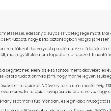
szármetszéssel, édesanyja súlyos szívbetegsége miatt. Má
 azért küzdött, hogy kisfia biztonságban világra jöhessen.
an nem látszott komolyabb probléma. Az első kötelező ol
t, mert egyáltalán nem fogadta el a tápszert. Innentől ke
 segített neki elérni az első fontos mérföldköveket, és é
es korára tudott annyira járni, hogy már ne legyen szüksé
téseket és terápiákat. A Dévény torna után másfél évig TS
 éven keresztül terápiás lovaglásra is járt, remélve, hogy
néhány szót már ki tud mondani, és leginkább mutogatássa
l házig szállítással jut el minden nap. Édesanyja GYOD el