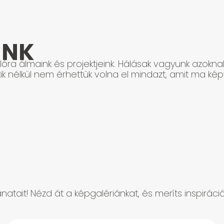
INK
óra álmaink és projektjeink. Hálásak vagyunk azokna
ik nélkül nem érhettük volna el mindazt, amit ma képv
natait! Nézd át a képgalériánkat, és meríts inspirác