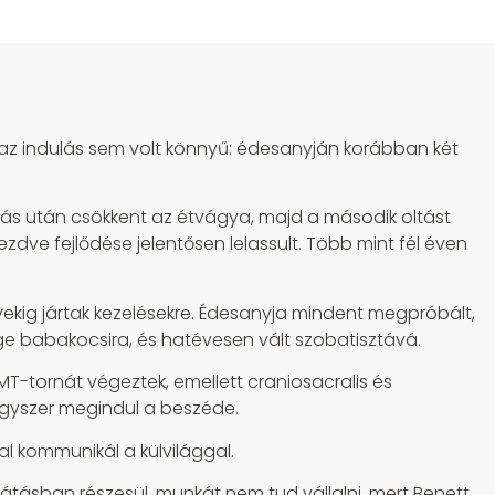
r az indulás sem volt könnyű: édesanyján korábban két
tás után csökkent az étvágya, majd a második oltást
zdve fejlődése jelentősen lelassult. Több mint fél éven
vekig jártak kezelésekre. Édesanyja mindent megpróbált,
ge babakocsira, és hatévesen vált szobatisztává.
MT-tornát végeztek, emellett craniosacralis és
 egyszer megindul a beszéde.
l kommunikál a külvilággal.
látásban részesül, munkát nem tud vállalni, mert Benett