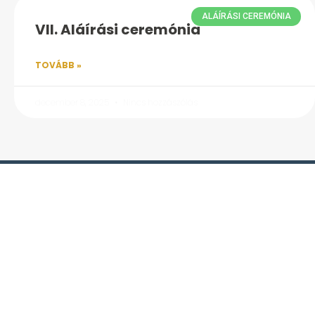
ALÁÍRÁSI CEREMÓNIA
VII. Aláírási ceremónia
TOVÁBB »
december 8, 2025
Nincs hozzászólás