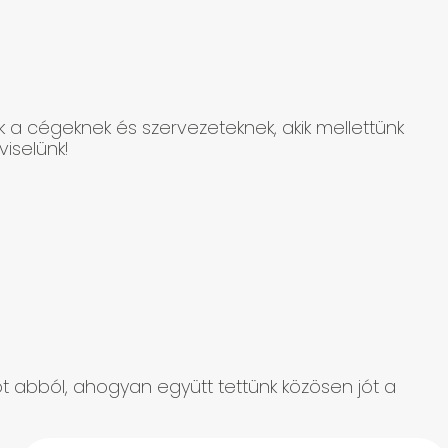
k a cégeknek és szervezeteknek, akik mellettünk
iselünk!
iót abból, ahogyan együtt tettünk közösen jót a