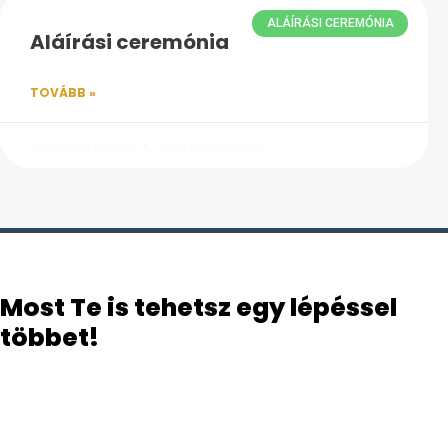
ALÁÍRÁSI CEREMÓNIA
Aláírási ceremónia
TOVÁBB »
december 8, 2025
Nincs hozzászólás
Most Te is tehetsz egy lépéssel
többet!