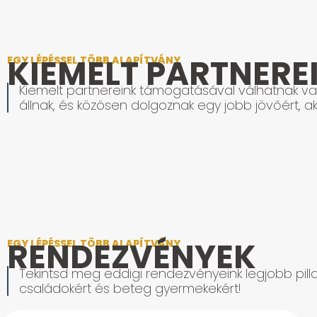
KIEMELT PARTNERE
EGY LÉPÉSSEL TÖBB ALAPÍTVÁNY
Kiemelt partnereink támogatásával válhatnak val
állnak, és közösen dolgoznak egy jobb jövőért, ak
RENDEZVÉNYEK
EGY LÉPÉSSEL TÖBB ALAPÍTVÁNY
Tekintsd meg eddigi rendezvényeink legjobb pilla
családokért és beteg gyermekekért!