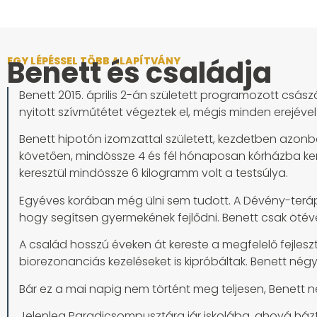
Benett és családja
EGY LÉPÉSSEL TÖBB ALAPÍTVÁNY
Benett 2015. április 2-án született programozott csá
nyitott szívműtétet végeztek el, mégis minden erejével
Benett hipotón izomzattal született, kezdetben azonb
követően, mindössze 4 és fél hónaposan kórházba kerül
keresztül mindössze 6 kilogramm volt a testsúlya.
Egyéves korában még ülni sem tudott. A Dévény-terápia
hogy segítsen gyermekének fejlődni. Benett csak ötév
A család hosszú éveken át kereste a megfelelő fejlesz
biorezonanciás kezeléseket is kipróbáltak. Benett négy
Bár ez a mai napig nem történt meg teljesen, Benett 
Jelenleg Paradicsompusztára jár iskolába, ahová háztó