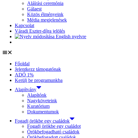
Aláírási ceremónia
Gálaest
Közös élményeink
Média megjelenések
Kapcsolat
Váradi Eszter-díjra jelölés
Főoldal
Jelentkezz támogatónak
ADÓ 1%
Kerülj be programunkba
Alapítvány
Alapítónk
Nagyköveteink
Kuratórium
Dokumentumok
Fogadj örökbe egy családok
Fogadj örökbe egy családot
Örökbefogadható családok
Örökbefogadott családok