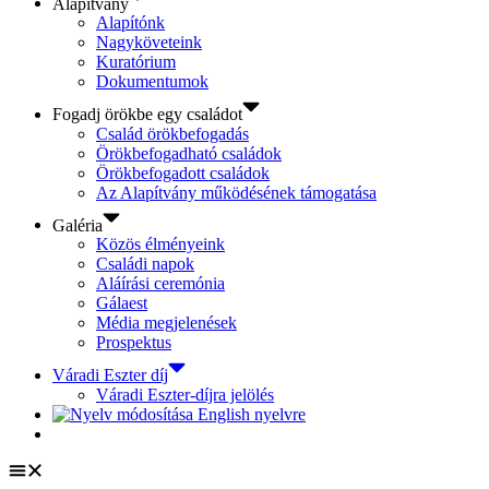
Alapítvány
Alapítónk
Nagyköveteink
Kuratórium
Dokumentumok
Fogadj örökbe egy családot
Család örökbefogadás
Örökbefogadható családok
Örökbefogadott családok
Az Alapítvány működésének támogatása
Galéria
Közös élményeink
Családi napok
Aláírási ceremónia
Gálaest
Média megjelenések
Prospektus
Váradi Eszter díj
Váradi Eszter-díjra jelölés