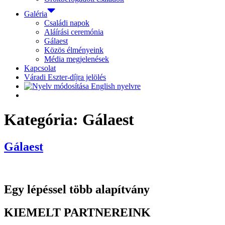
Galéria
Családi napok
Aláírási ceremónia
Gálaest
Közös élményeink
Média megjelenések
Kapcsolat
Váradi Eszter-díjra jelölés
Kategória:
Gálaest
Gálaest
Egy lépéssel több alapítvány
KIEMELT PARTNEREINK