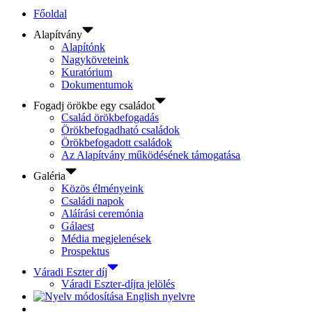
Főoldal
Alapítvány
Alapítónk
Nagyköveteink
Kuratórium
Dokumentumok
Fogadj örökbe egy családot
Család örökbefogadás
Örökbefogadható családok
Örökbefogadott családok
Az Alapítvány működésének támogatása
Galéria
Közös élményeink
Családi napok
Aláírási ceremónia
Gálaest
Média megjelenések
Prospektus
Váradi Eszter díj
Váradi Eszter-díjra jelölés