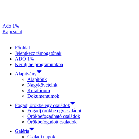
Adó 1%
Kapcsolat
Főoldal
Jelentkezz támogatónak
ADÓ 1%
Kerülj be programunkba
Alapítvány
Alapítónk
Nagyköveteink
Kuratórium
Dokumentumok
Fogadj örökbe egy családok
Fogadj örökbe egy családot
Örökbefogadható családok
Örökbefogadott családok
Galéria
Családi napok