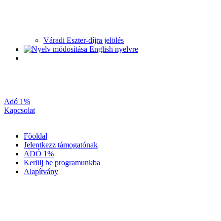
Váradi Eszter-díjra jelölés
Adó 1%
Kapcsolat
Főoldal
Jelentkezz támogatónak
ADÓ 1%
Kerülj be programunkba
Alapítvány