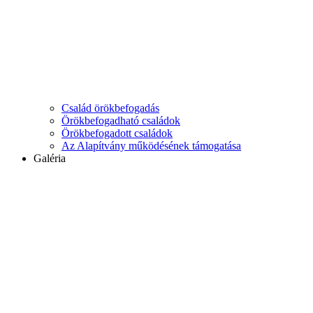
Család örökbefogadás
Örökbefogadható családok
Örökbefogadott családok
Az Alapítvány működésének támogatása
Galéria