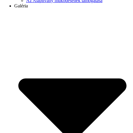
Az Alapítvány működésének támogatása
Galéria