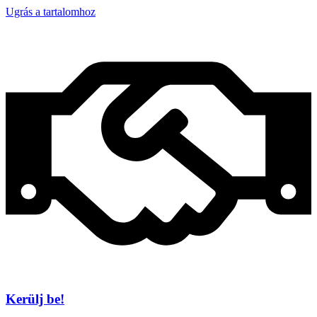
Ugrás a tartalomhoz
Kerülj be!