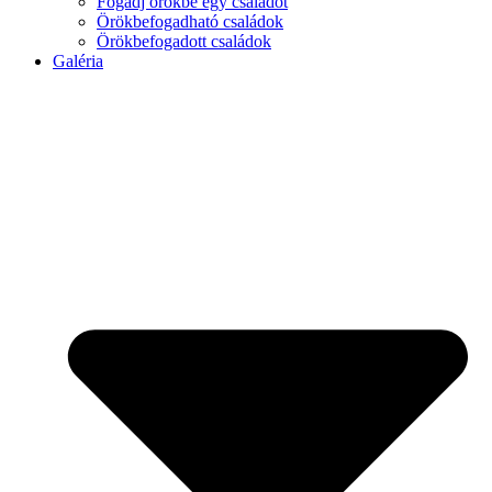
Fogadj örökbe egy családot
Örökbefogadható családok
Örökbefogadott családok
Galéria