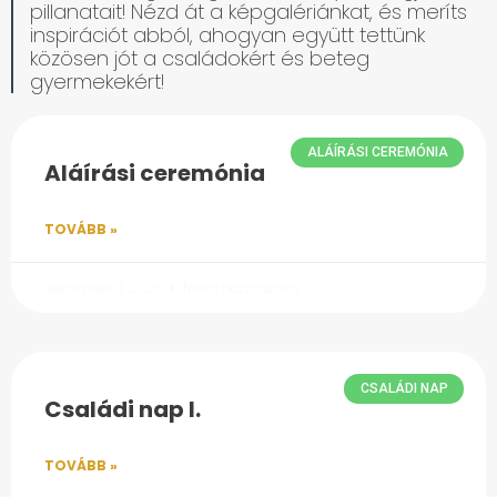
pillanatait! Nézd át a képgalériánkat, és meríts
inspirációt abból, ahogyan együtt tettünk
közösen jót a családokért és beteg
gyermekekért!
ALÁÍRÁSI CEREMÓNIA
Aláírási ceremónia
TOVÁBB »
december 8, 2025
Nincs hozzászólás
CSALÁDI NAP
Családi nap I.
TOVÁBB »