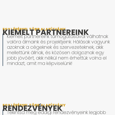
EGY LÉPÉSSEL TÖBB ALAPÍTVÁNY
KIEMELT PARTNEREINK
Kiemelt partnereink támogatásával válhatnak
valóra álmaink és projektjeink. Hálásak vagyunk
azoknak a cégeknek és szervezeteknek, akik
mellettünk állnak, és közösen dolgoznak egy
jobb jövőért, akik nélkül nem érhettük volna el
mindazt, amit ma képviselünk!
EGY LÉPÉSSEL TÖBB ALAPÍTVÁNY
RENDEZVÉNYEK
Tekintsd meg eddigi rendezvényeink legjobb