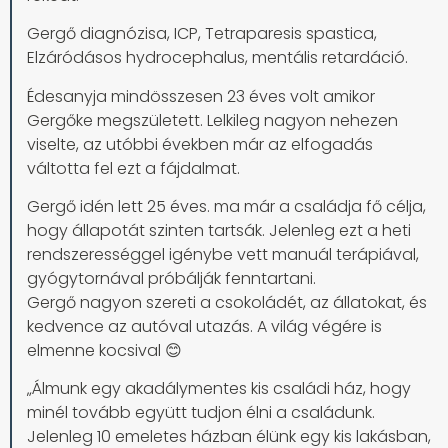
Gergő diagnózisa, ICP, Tetraparesis spastica,
Elzáródásos hydrocephalus, mentális retardáció.
Édesanyja mindösszesen 23 éves volt amikor
Gergőke megszületett. Lelkileg nagyon nehezen
viselte, az utóbbi években már az elfogadás
váltotta fel ezt a fájdalmat.
Gergő idén lett 25 éves. ma már a családja fő célja,
hogy állapotát szinten tartsák. Jelenleg ezt a heti
rendszerességgel igénybe vett manuál terápiával,
gyógytornával próbálják fenntartani.
Gergő nagyon szereti a csokoládét, az állatokat, és
kedvence az autóval utazás. A világ végére is
elmenne kocsival 😊
„Álmunk egy akadálymentes kis családi ház, hogy
minél tovább együtt tudjon élni a családunk.
Jelenleg 10 emeletes házban élünk egy kis lakásban,