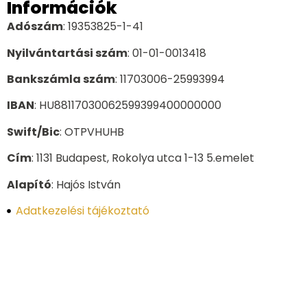
Információk
Adószám
: 19353825-1-41
Nyilvántartási szám
: 01-01-0013418
Bankszámla szám
: 11703006-25993994
IBAN
: HU88117030062599399400000000
Swift/Bic
: OTPVHUHB
Cím
: 1131 Budapest, Rokolya utca 1-13 5.emelet
Alapító
: Hajós István
Adatkezelési tájékoztató