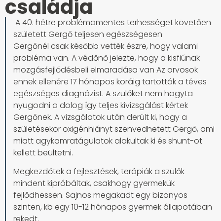
családja
A 40. hétre problémamentes terhességet követően
született Gergő teljesen egészségesen
Gergőnél csak később vették észre, hogy valami
probléma van. A védőnő jelezte, hogy a kisfiúnak
mozgásfejlődésbeli elmaradása van Az orvosok
ennek ellenére 17 hónapos koráig tartották a téves
egészséges diagnózist. A szülőket nem hagyta
nyugodni a dolog így teljes kivizsgálást kértek
Gergőnek. A vizsgálatok után derült ki, hogy a
születésekor oxigénhiányt szenvedhetett Gergő, ami
miatt agykamratágulatok alakultak ki és shunt-ot
kellett beültetni.
Megkezdőtek a fejlesztések, terápiák a szülők
mindent kipróbáltak, csakhogy gyermekük
fejlődhessen. Sajnos megakadt egy bizonyos
szinten, kb egy 10-12 hónapos gyermek állapotában
rekedt.