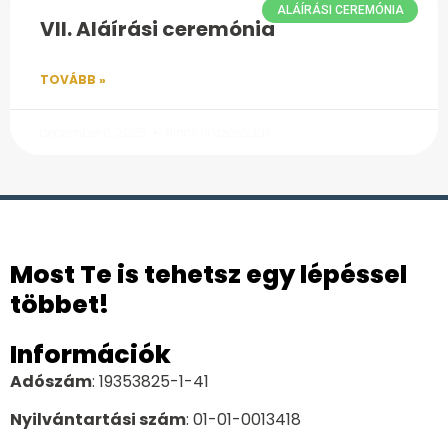
ALÁÍRÁSI CEREMÓNIA
VII. Aláírási ceremónia
TOVÁBB »
december 8, 2025
Nincs hozzászólás
Most Te is tehetsz egy lépéssel
többet!
Információk
Adószám
: 19353825-1-41
Nyilvántartási szám
: 01-01-0013418