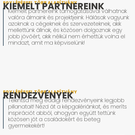
EGY LÉPÉSSEL TÖBB ALAPÍTVÁNY
KIEMELT PARTNEREINK
Kiemelt partnereink támogatásával válhatnak
valóra álmaink és projektjeink. Hálásak vagyunk
azoknak a cégeknek és szervezeteknek, akik
mellettünk állnak, és közösen dolgoznak egy
jobb jövőért, akik nélkül nem érhettük volna el
mindazt, amit ma képviselünk!
EGY LÉPÉSSEL TÖBB ALAPÍTVÁNY
RENDEZVÉNYEK
Tekintsd meg eddigi rendezvényeink legjobb
pillanatait! Nézd át a képgalériánkat, és meríts
inspirációt abból, ahogyan együtt tettünk
közösen jót a családokért és beteg
gyermekekért!