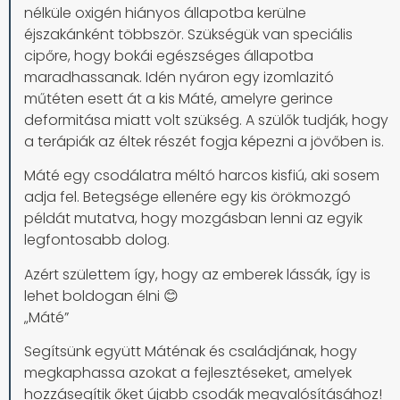
nélküle oxigén hiányos állapotba kerülne
éjszakánként többször. Szükségük van speciális
cipőre, hogy bokái egészséges állapotba
maradhassanak. Idén nyáron egy izomlazitó
műtéten esett át a kis Máté, amelyre gerince
deformitása miatt volt szükség. A szülők tudják, hogy
a terápiák az éltek részét fogja képezni a jövőben is.
Máté egy csodálatra méltó harcos kisfiú, aki sosem
adja fel. Betegsége ellenére egy kis örökmozgó
példát mutatva, hogy mozgásban lenni az egyik
legfontosabb dolog.
Azért születtem így, hogy az emberek lássák, így is
lehet boldogan élni 😊
„Máté”
Segítsünk együtt Máténak és családjának, hogy
megkaphassa azokat a fejlesztéseket, amelyek
hozzásegítik őket újabb csodák megvalósításához!