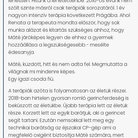
lehessen. Hitünk a lehetettlenbe. 2016-os évünk nem
szólt szinte másról csak terápiák sorozatáról. 1 év
nagyon intenzív terápia következett Prágába. Ahol
Renata a terapeuta mondta először, hogy sok
munka alázat és kitartás szükséges ahhoz, hogy
Máté járóképes legyen de ehhez a gyermek
hozzáállása a legszükségesebb.- mesélte
édesanyja.
Máté, küzdött, hitt és nem adta fel. Megmutatta a
világnak mi mindenre képes.
Egy igazi csoda fiú.
A terápiák azóta is folyamatosan az életük részei.
2018-ban hirtelen gyorsan romló gerincferdeség is
bekúszott az életükbe. Újabb terápia lett az életük
része. Korzett lett az egyik barátjuk, aki a gerincet
segít tartani. Ezután nemsokkal lett meg egy
technikai barátság az éjszakai CP-gép ami a
megfelelő oxigént biztosítja Máté számára, mert