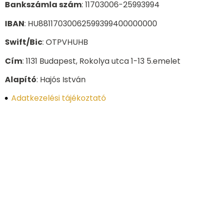
Bankszámla szám
: 11703006-25993994
IBAN
: HU88117030062599399400000000
Swift/Bic
: OTPVHUHB
Cím
: 1131 Budapest, Rokolya utca 1-13 5.emelet
Alapító
: Hajós István
Adatkezelési tájékoztató