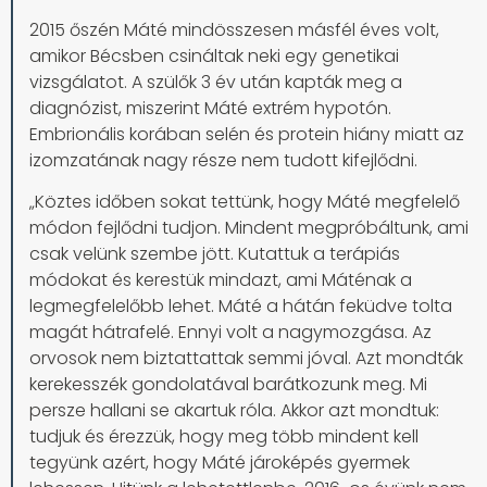
2015 őszén Máté mindösszesen másfél éves volt,
amikor Bécsben csináltak neki egy genetikai
vizsgálatot. A szülők 3 év után kapták meg a
diagnózist, miszerint Máté extrém hypotón.
Embrionális korában selén és protein hiány miatt az
izomzatának nagy része nem tudott kifejlődni.
„Köztes időben sokat tettünk, hogy Máté megfelelő
módon fejlődni tudjon. Mindent megpróbáltunk, ami
csak velünk szembe jött. Kutattuk a terápiás
módokat és kerestük mindazt, ami Máténak a
legmegfelelőbb lehet. Máté a hátán feküdve tolta
magát hátrafelé. Ennyi volt a nagymozgása. Az
orvosok nem biztattattak semmi jóval. Azt mondták
kerekesszék gondolatával barátkozunk meg. Mi
persze hallani se akartuk róla. Akkor azt mondtuk:
tudjuk és érezzük, hogy meg több mindent kell
tegyünk azért, hogy Máté jároképés gyermek