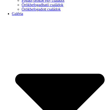
Fogadj örökbe egy családot
Örökbefogadható családok
Örökbefogadott családok
Galéria