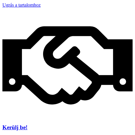
Ugrás a tartalomhoz
Kerülj be!