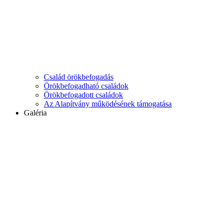
Család örökbefogadás
Örökbefogadható családok
Örökbefogadott családok
Az Alapítvány működésének támogatása
Galéria