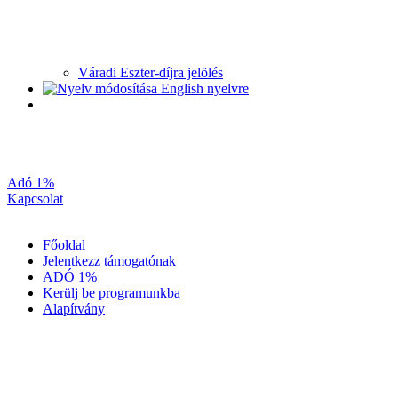
Váradi Eszter-díjra jelölés
Adó 1%
Kapcsolat
Főoldal
Jelentkezz támogatónak
ADÓ 1%
Kerülj be programunkba
Alapítvány