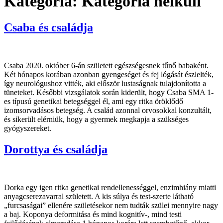
Kategória:
Kategória nélküli
Csaba és családja
Csaba 2020. október 6-án született egészségesnek tűnő babaként.
Két hónapos korában azonban gyengeséget és fej lógását észlelték,
így neurológushoz vitték, aki először lustaságnak tulajdonította a
tüneteket. Későbbi vizsgálatok során kiderült, hogy Csaba SMA 1-
es típusú genetikai betegséggel él, ami egy ritka öröklődő
izomsorvadásos betegség. A család azonnal orvosokkal konzultált,
és sikerült elérniük, hogy a gyermek megkapja a szükséges
gyógyszereket.
Dorottya és családja
Dorka egy igen ritka genetikai rendellenességgel, enzimhiány miatti
anyagcserezavarral született. A kis súlya és test-szerte látható
„furcsaságai” ellenére születésekor nem tudták szülei mennyire nagy
a baj. Koponya deformitása és mind kognitív-, mind testi