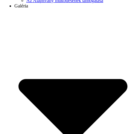
Az Alapítvány működésének támogatása
Galéria